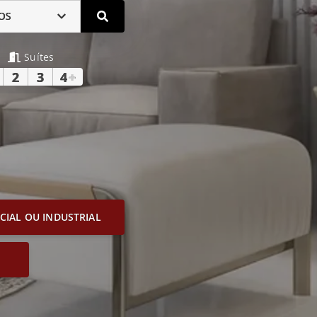
OS
Suítes
2
3
4
+
IAL OU INDUSTRIAL