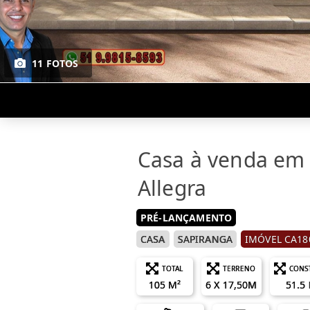
11 FOTOS
Casa à venda em 
Allegra
PRÉ-LANÇAMENTO
CASA
SAPIRANGA
IMÓVEL CA18
TOTAL
TERRENO
CONS
105 M²
6 X 17,50M
51.5