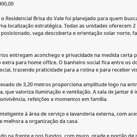
900,00
o Residencial Brisa do Vale foi planejado para quem busc
 localização estratégica. Todas as unidades oferecem 2 
m posicionado, vaga descoberta e orientação solar norte, 
órios entregam aconchego e privacidade na medida certa p
extra para home office. O banheiro social fica entre os d
cial, trazendo praticidade para a rotina e para receber vis
 elevado de 3,20 metros proporciona amplitude logo na en
, que valoriza iluminação e ventilação. A sala de jantar é
onvivência, refeições e momentos em família.
teligente à área de serviço e lavanderia externa, com aces
a e melhora a organização da casa.
ado na frente e nos fundos, com muro, grade e portão de