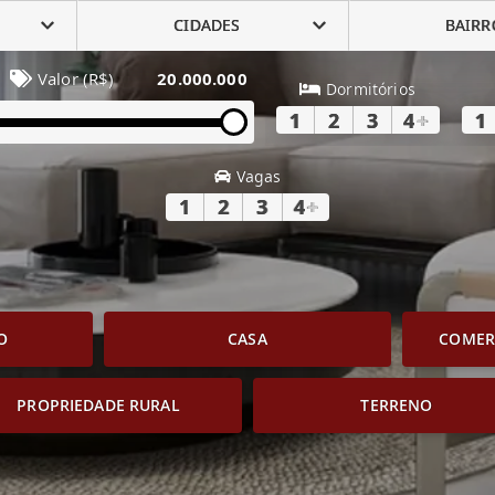
CIDADES
BAIRR
Valor (R$)
20.000.000
Dormitórios
1
2
3
4
+
1
Vagas
1
2
3
4
+
O
CASA
COMERC
PROPRIEDADE RURAL
TERRENO