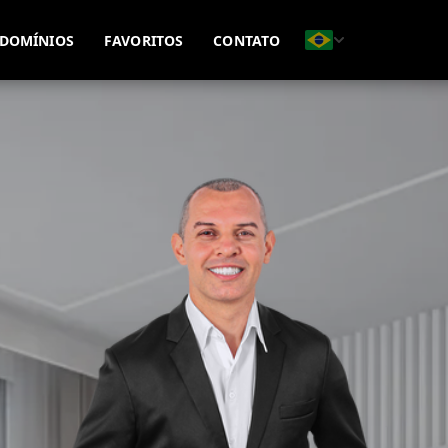
(51) 99815-8593
(51) 99695-7771
DOMÍNIOS
FAVORITOS
CONTATO