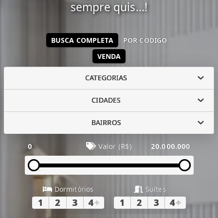
sempre quis...!
BUSCA COMPLETA
POR CÓDIGO
VENDA
CATEGORIAS
CIDADES
BAIRROS
0
Valor (R$)
20.000.000
Dormitórios
Suítes
1
2
3
4
+
1
2
3
4
+