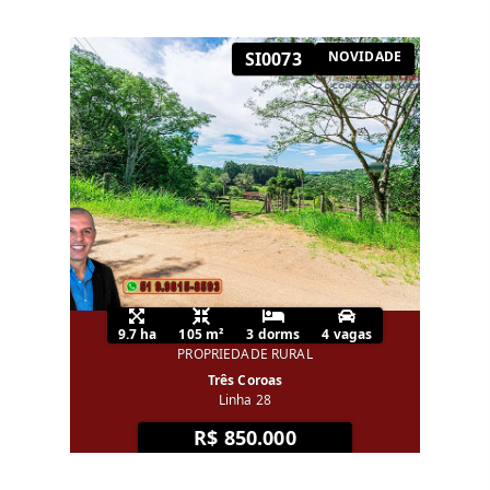
SI0073
NOVIDADE
9.7 ha
105 m²
3 dorms
4 vagas
PROPRIEDADE RURAL
Três Coroas
Linha 28
R$ 850.000