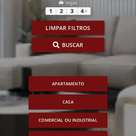
Vagas
1
2
3
4
+
LIMPAR FILTROS
BUSCAR
APARTAMENTO
CASA
COMERCIAL OU INDUSTRIAL