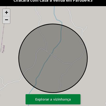
Chácara com Casa à Venda em Parobé-RS
+
−
Explorar a vizinhança