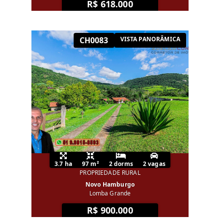
R$ 618.000
CH0083
VISTA PANORÂMICA
3.7 ha
97 m²
2 dorms
2 vagas
PROPRIEDADE RURAL
Novo Hamburgo
Lomba Grande
R$ 900.000