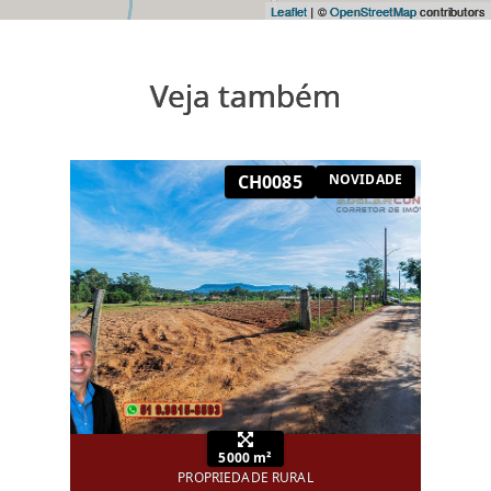
Leaflet
| ©
OpenStreetMap
contributors
Veja também
CH0085
NOVIDADE
5000 m²
PROPRIEDADE RURAL