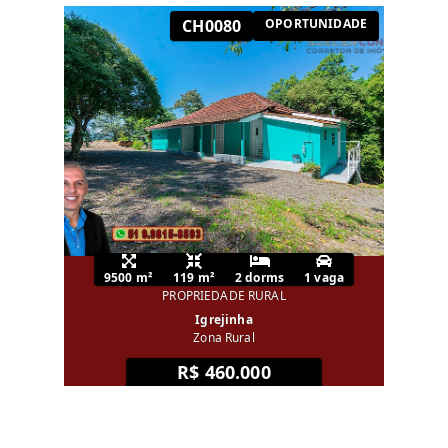
CH0080
OPORTUNIDADE
9500 m²
119 m²
2 dorms
1 vaga
PROPRIEDADE RURAL
Igrejinha
Zona Rural
R$ 460.000