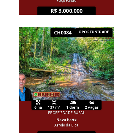
Poço Fundo
R$ 3.000.000
CH0084
OPORTUNIDADE
6 ha
137 m²
1 dorm
2 vagas
PROPRIEDADE RURAL
Nova Hartz
Arroio da Bica