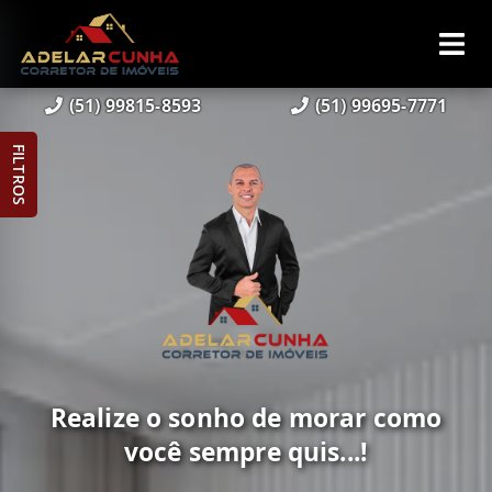
(51) 99815-8593
(51) 99695-7771
FILTROS
Realize o sonho de morar como
você sempre quis...!