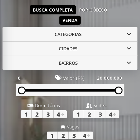
BUSCA COMPLETA
POR CÓDIGO
VENDA
CATEGORIAS
CIDADES
BAIRROS
0
Valor (R$)
20.000.000
Dormitórios
Suítes
1
2
3
4
+
1
2
3
4
+
Vagas
1
2
3
4
+