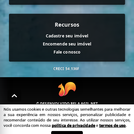
Recursos
Cadastre seu imóvel
Encomende seu imóvel
Fale conosco
CRECI
54.136F
© DESENVOLVIDO PELA
AGIL.NET
Nós usamos cookies e outras tecnologias semelhantes para melhorar
Nós usamos cookies e outras tecnologias semelhantes para
a sua experiência em nossos serviços, personalizar publicidade e
melhorar a sua experiência em nossos serviços, personalizar
recomendar conteúdo de seu interesse. Ao utilizar nossos serviços,
publicidade e recomendar conteúdo de seu interesse. Ao utilizar
você concorda com nossa
política de privacidade
e
termos de uso
.
nossos serviços, você concorda com nossa política de privacidade e
termos de uso.