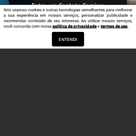
Entre em Contato Comigo:
Nós usamos cookies e outras tecnologias semelhantes para melhorar
a sua experiência em nossos serviços, personalizar publicidade e
(51) 99815-8593
recomendar conteúdo de seu interesse. Ao utilizar nossos serviços,
(51) 99695-7771
você concorda com nossa
política de privacidade
e
termos de uso
.
adelarcunha@gmail.com
ENTENDI
Agende seu Horário e Venha me Visitar
Rua Mariano de Matos 24
Centro
|
Novo Hamburgo
|
RS
Recursos
Cadastre seu imóvel