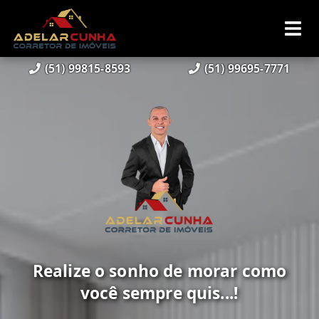
(51) 99815-8593
(51) 99695-7771
Realize o sonho de morar como
você sempre quis...!