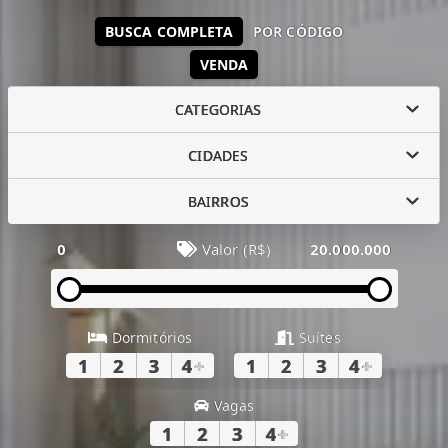
BUSCA COMPLETA
POR CÓDIGO
VENDA
CATEGORIAS
CIDADES
BAIRROS
0
Valor (R$)
20.000.000
Dormitórios
Suítes
1
2
3
4
+
1
2
3
4
+
Vagas
1
2
3
4
+