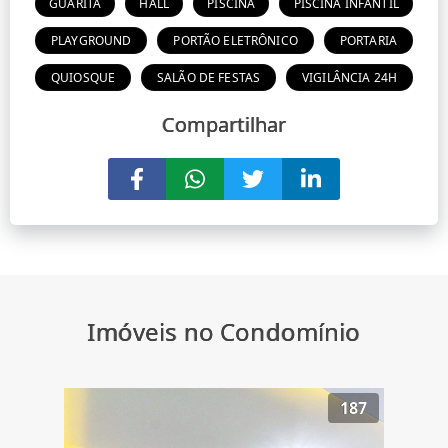
GUARITA
HALL
PISCINA
PISCINA INFANTIL
PLAYGROUND
PORTÃO ELETRÔNICO
PORTARIA
QUIOSQUE
SALÃO DE FESTAS
VIGILÂNCIA 24H
Compartilhar
Imóveis no Condomínio
187