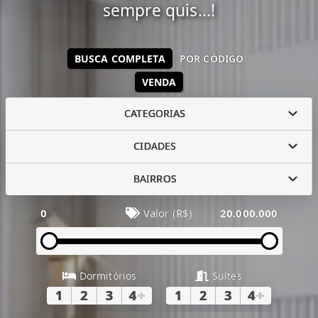
sempre quis...!
BUSCA COMPLETA
POR CÓDIGO
VENDA
CATEGORIAS
CIDADES
BAIRROS
0
Valor (R$)
20.000.000
Dormitórios
Suítes
1
2
3
4
+
1
2
3
4
+