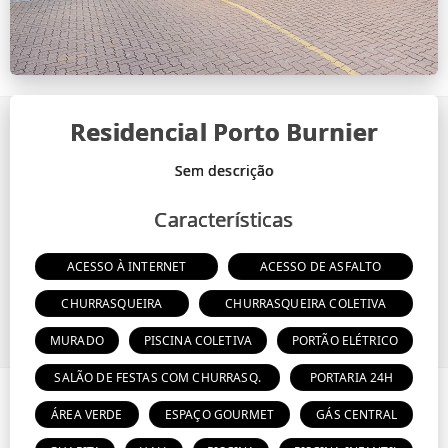
Residencial Porto Burnier
Características
ACESSO À INTERNET
ACESSO DE ASFALTO
CHURRASQUEIRA
CHURRASQUEIRA COLETIVA
MURADO
PISCINA COLETIVA
PORTÃO ELÉTRICO
SALÃO DE FESTAS COM CHURRASQ.
PORTARIA 24H
ÁREA VERDE
ESPAÇO GOURMET
GÁS CENTRAL