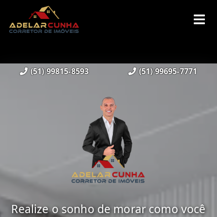
(51) 99815-8593
(51) 99695-7771
Realize o sonho de morar como você