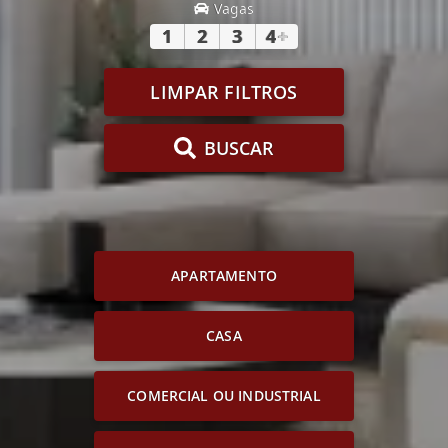
Vagas
1
2
3
4
+
LIMPAR FILTROS
BUSCAR
APARTAMENTO
CASA
COMERCIAL OU INDUSTRIAL