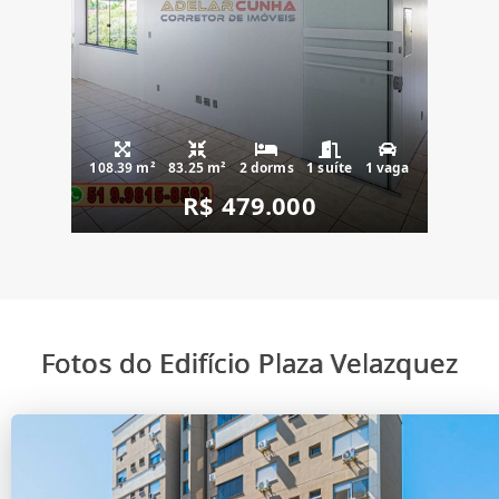
108.39 m²
83.25 m²
2 dorms
1 suíte
1 vaga
R$ 479.000
Fotos do Edifício Plaza Velazquez