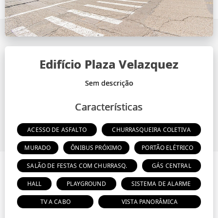
Edifício Plaza Velazquez
Características
ACESSO DE ASFALTO
CHURRASQUEIRA COLETIVA
MURADO
ÔNIBUS PRÓXIMO
PORTÃO ELÉTRICO
SALÃO DE FESTAS COM CHURRASQ.
GÁS CENTRAL
HALL
PLAYGROUND
SISTEMA DE ALARME
TV A CABO
VISTA PANORÂMICA