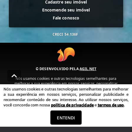
Cadastre seu imóvel
Encomende seu imóvel
Fale conosco
CRECI
54.136F
© DESENVOLVIDO PELA
AGIL.NET
Nós usamos cookies e outras tecnologias semelhantes para
melhorar a sua experiência em nossos serviços, personalizar
publicidade e recomendar conteúdo de seu interesse. Ao utilizar
Nós usamos cookies e outras tecnologias semelhantes para melhorar
nossos serviços, você concorda com nossa política de privacidade e
a sua experiência em nossos serviços, personalizar publicidade e
termos de uso.
recomendar conteúdo de seu interesse. Ao utilizar nossos serviços,
você concorda com nossa
política de privacidade
e
termos de uso
.
Política de Privacidade
Termos de uso
ENTENDI