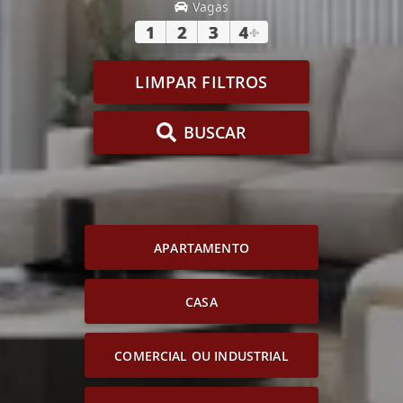
Vagas
1
2
3
4
+
LIMPAR FILTROS
BUSCAR
APARTAMENTO
CASA
COMERCIAL OU INDUSTRIAL