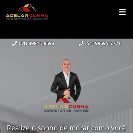
(51) 99815-8593
(51) 99695-7771
Realize o sonho de morar como você