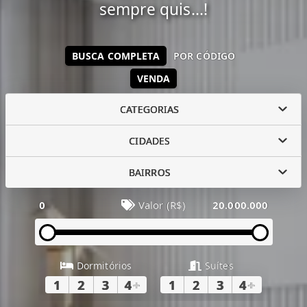
sempre quis...!
BUSCA COMPLETA
POR CÓDIGO
VENDA
CATEGORIAS
CIDADES
BAIRROS
0
Valor (R$)
20.000.000
Dormitórios
Suítes
1
2
3
4
+
1
2
3
4
+