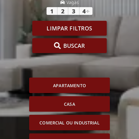
Vagas
1
2
3
4
+
LIMPAR FILTROS
BUSCAR
APARTAMENTO
CASA
COMERCIAL OU INDUSTRIAL