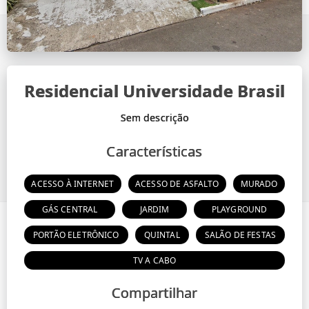
Residencial Universidade Brasil
Características
ACESSO À INTERNET
ACESSO DE ASFALTO
MURADO
GÁS CENTRAL
JARDIM
PLAYGROUND
PORTÃO ELETRÔNICO
QUINTAL
SALÃO DE FESTAS
TV A CABO
Compartilhar