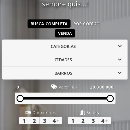
sempre quis...!
BUSCA COMPLETA
POR CÓDIGO
VENDA
CATEGORIAS
CIDADES
BAIRROS
0
Valor (R$)
20.000.000
Dormitórios
Suítes
1
2
3
4
+
1
2
3
4
+