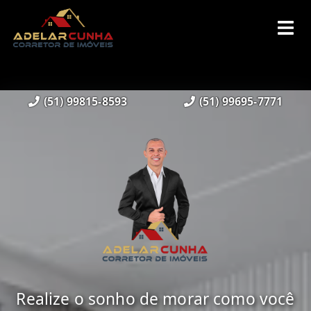
(51) 99815-8593
(51) 99695-7771
Realize o sonho de morar como você