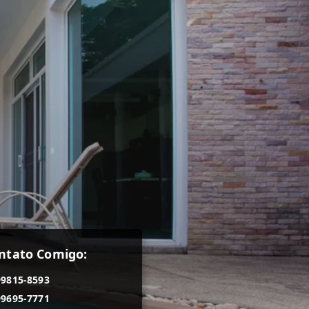
ntato Comigo:
99815-8593
99695-7771