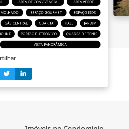
4H
ÁREA DE CONVIVÊNCIA
ÁREA VERDE
 MOLHADO
ESPAÇO GOURMET
ESPAÇO KIDS
GÁS CENTRAL
GUARITA
HALL
JARDIM
ROUND
PORTÃO ELETRÔNICO
QUADRA DE TÊNIS
VISTA PANORÂMICA
tilhar
Imóveis no Condomínio