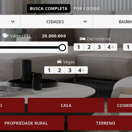
BUSCA COMPLETA
POR CÓDIGO
CIDADES
BAIRR
Valor (R$)
20.000.000
Dormitórios
1
2
3
4
+
1
Vagas
1
2
3
4
+
O
CASA
COMERC
PROPRIEDADE RURAL
TERRENO