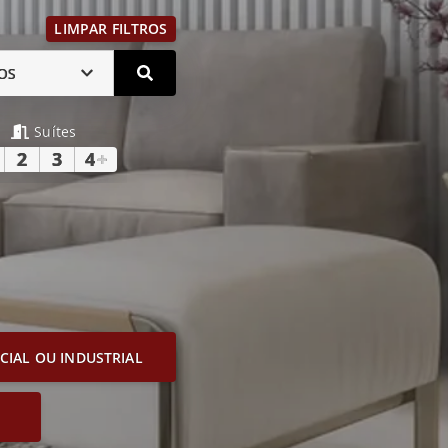
LIMPAR FILTROS
OS
Suítes
2
3
4
+
IAL OU INDUSTRIAL