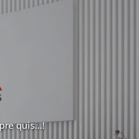
e quis...!