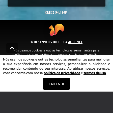
CRECI
54.136F
© DESENVOLVIDO PELA
AGIL.NET
Nós usamos cookies e outras tecnologias semelhantes para
melhorar a sua experiência em nossos serviços, personalizar
publicidade e recomendar conteúdo de seu interesse. Ao utilizar
Nós usamos cookies e outras tecnologias semelhantes para melhorar
nossos serviços, você concorda com nossa política de privacidade e
a sua experiência em nossos serviços, personalizar publicidade e
termos de uso.
recomendar conteúdo de seu interesse. Ao utilizar nossos serviços,
você concorda com nossa
política de privacidade
e
termos de uso
.
Política de Privacidade
Termos de uso
ENTENDI