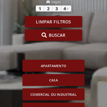
Vagas
1
2
3
4
+
LIMPAR FILTROS
BUSCAR
APARTAMENTO
CASA
COMERCIAL OU INDUSTRIAL