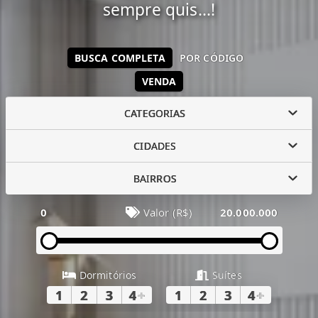
sempre quis...!
BUSCA COMPLETA
POR CÓDIGO
VENDA
CATEGORIAS
CIDADES
BAIRROS
0
Valor (R$)
20.000.000
Dormitórios
Suítes
1
2
3
4
+
1
2
3
4
+