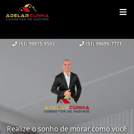
(51) 99815-8593
(51) 99695-7771
Realize o sonho de morar como você