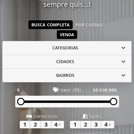
sempre quis...!
BUSCA COMPLETA
POR CÓDIGO
VENDA
CATEGORIAS
CIDADES
BAIRROS
0
Valor (R$)
20.000.000
Dormitórios
Suítes
1
2
3
4
+
1
2
3
4
+