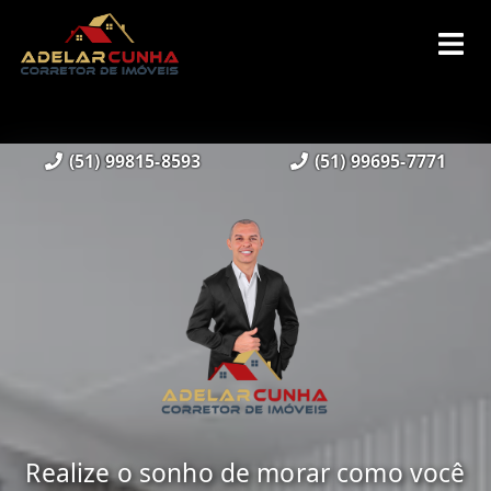
(51) 99815-8593
(51) 99695-7771
Realize o sonho de morar como você