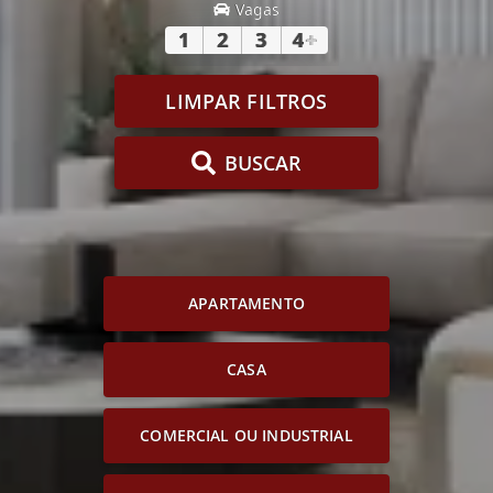
Vagas
1
2
3
4
+
LIMPAR FILTROS
BUSCAR
APARTAMENTO
CASA
COMERCIAL OU INDUSTRIAL