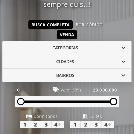
sempre quis...!
BUSCA COMPLETA
POR CÓDIGO
VENDA
CATEGORIAS
CIDADES
BAIRROS
0
Valor (R$)
20.000.000
Dormitórios
Suítes
1
2
3
4
+
1
2
3
4
+