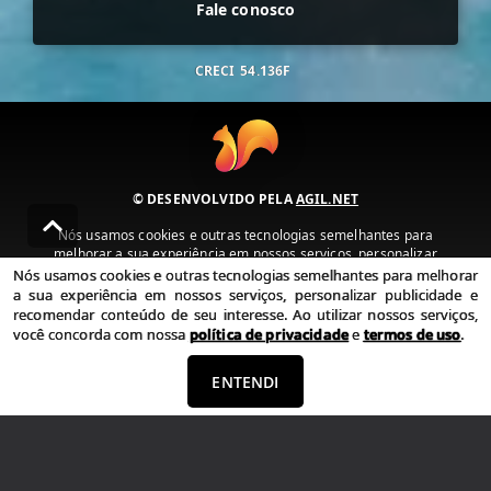
Fale conosco
CRECI
54.136F
© DESENVOLVIDO PELA
AGIL.NET
Nós usamos cookies e outras tecnologias semelhantes para
melhorar a sua experiência em nossos serviços, personalizar
publicidade e recomendar conteúdo de seu interesse. Ao utilizar
Nós usamos cookies e outras tecnologias semelhantes para melhorar
nossos serviços, você concorda com nossa política de privacidade e
a sua experiência em nossos serviços, personalizar publicidade e
termos de uso.
recomendar conteúdo de seu interesse. Ao utilizar nossos serviços,
você concorda com nossa
política de privacidade
e
termos de uso
.
Política de Privacidade
Termos de uso
ENTENDI