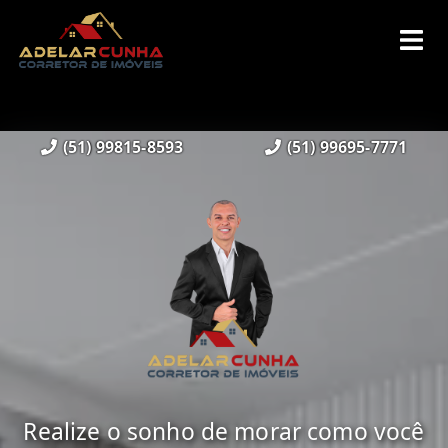
(51) 99815-8593
(51) 99695-7771
Realize o sonho de morar como você