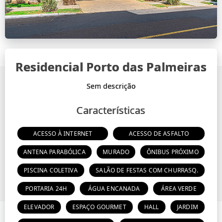
Residencial Porto das Palmeiras
Características
ACESSO À INTERNET
ACESSO DE ASFALTO
ANTENA PARABÓLICA
MURADO
ÔNIBUS PRÓXIMO
PISCINA COLETIVA
SALÃO DE FESTAS COM CHURRASQ.
PORTARIA 24H
ÁGUA ENCANADA
ÁREA VERDE
ELEVADOR
ESPAÇO GOURMET
HALL
JARDIM