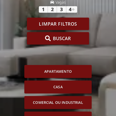
Vagas
1
2
3
4
+
LIMPAR FILTROS
BUSCAR
APARTAMENTO
CASA
COMERCIAL OU INDUSTRIAL