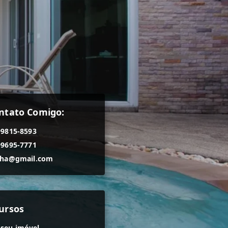
ntato Comigo:
99815-8593
99695-7771
nha@gmail.com
ursos
 seu imóvel