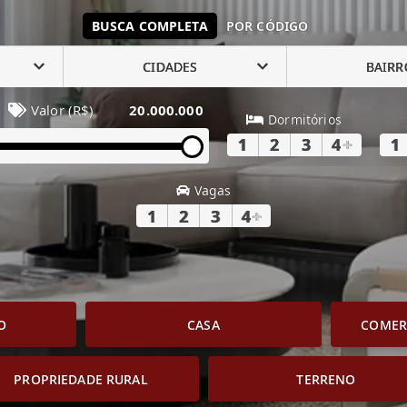
BUSCA COMPLETA
POR CÓDIGO
CIDADES
BAIRR
Valor (R$)
20.000.000
Dormitórios
1
2
3
4
+
1
Vagas
1
2
3
4
+
O
CASA
COMERC
PROPRIEDADE RURAL
TERRENO