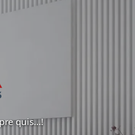
e quis...!