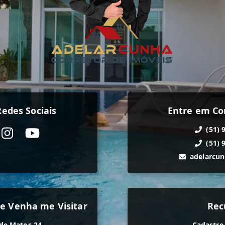
edes Sociais
Entre em Co
(51) 
(51) 
adelarcu
e Venha me Visitar
Rec
de Matos 24
Cadastre