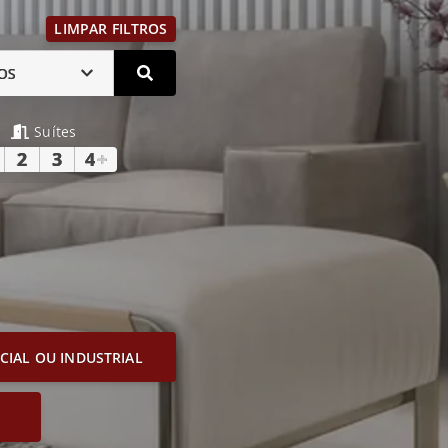
LIMPAR FILTROS
OS
Suítes
2
3
4
+
IAL OU INDUSTRIAL