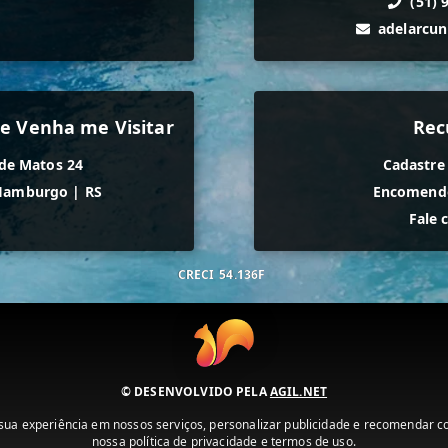
(51) 
adelarcu
e Venha me Visitar
Rec
de Matos 24
Cadastre
Hamburgo
|
RS
Encomende
Fale 
CRECI
54.136F
© DESENVOLVIDO PELA
AGIL.NET
ua experiência em nossos serviços, personalizar publicidade e recomendar con
nossa política de privacidade e termos de uso.