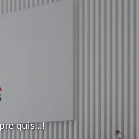
e quis...!