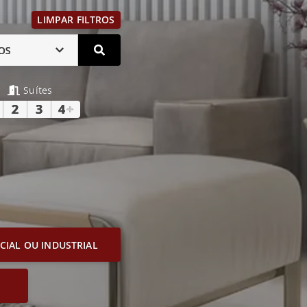
LIMPAR FILTROS
OS
Suítes
2
3
4
+
IAL OU INDUSTRIAL