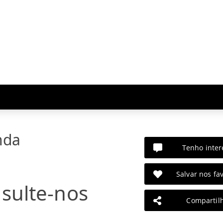
nda
Tenho inter
Salvar nos fav
sulte-nos
Compartil