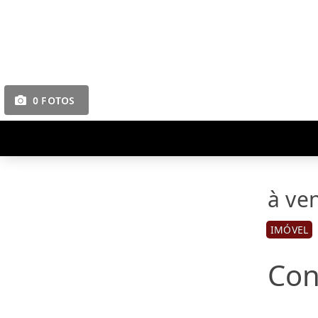
0 FOTOS
à ve
IMÓVEL
Con