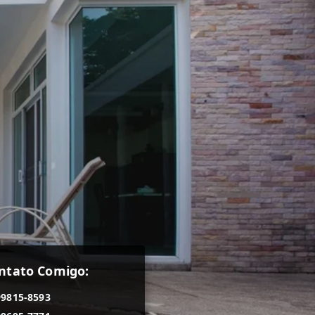
ntato Comigo:
99815-8593