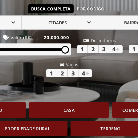
BUSCA COMPLETA
POR CÓDIGO
CIDADES
BAIRR
Valor (R$)
20.000.000
Dormitórios
1
2
3
4
+
1
Vagas
1
2
3
4
+
O
CASA
COMERC
PROPRIEDADE RURAL
TERRENO