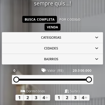
sempre quis...!
BUSCA COMPLETA
POR CÓDIGO
VENDA
CATEGORIAS
CIDADES
BAIRROS
0
Valor (R$)
20.000.000
Dormitórios
Suítes
1
2
3
4
+
1
2
3
4
+