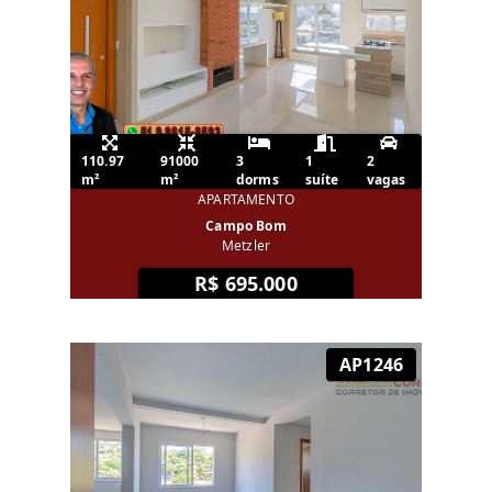
110.97
91000
3
1
2
m²
m²
dorms
suíte
vagas
APARTAMENTO
Campo Bom
Metzler
R$ 695.000
AP1246