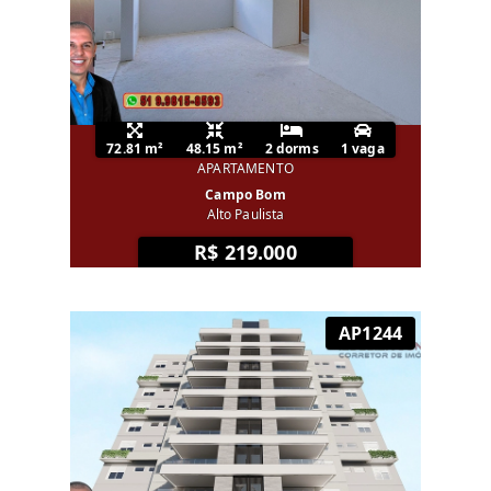
72.81 m²
48.15 m²
2 dorms
1 vaga
APARTAMENTO
Campo Bom
Alto Paulista
R$ 219.000
AP1244