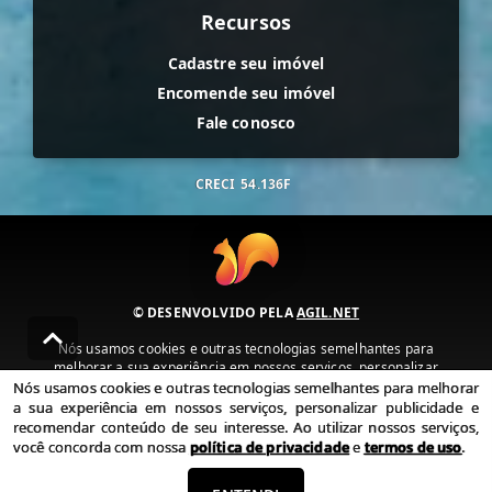
Recursos
Cadastre seu imóvel
Encomende seu imóvel
Fale conosco
CRECI
54.136F
© DESENVOLVIDO PELA
AGIL.NET
Nós usamos cookies e outras tecnologias semelhantes para
melhorar a sua experiência em nossos serviços, personalizar
publicidade e recomendar conteúdo de seu interesse. Ao utilizar
Nós usamos cookies e outras tecnologias semelhantes para melhorar
nossos serviços, você concorda com nossa política de privacidade e
a sua experiência em nossos serviços, personalizar publicidade e
termos de uso.
recomendar conteúdo de seu interesse. Ao utilizar nossos serviços,
você concorda com nossa
política de privacidade
e
termos de uso
.
Política de Privacidade
Termos de uso