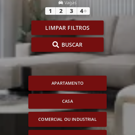
Vagas
1
2
3
4
+
LIMPAR FILTROS
BUSCAR
APARTAMENTO
CASA
COMERCIAL OU INDUSTRIAL