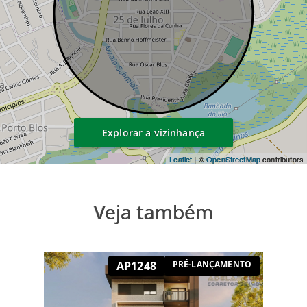
Explorar a vizinhança
Leaflet
| ©
OpenStreetMap
contributors
Veja também
AP1248
PRÉ-LANÇAMENTO