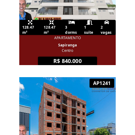
128.47
128.47
3
1
2
m²
m²
dorms
suíte
vagas
APARTAMENTO
Sapiranga
Centro
R$ 840.000
AP1241