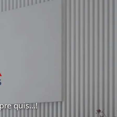
e quis...!