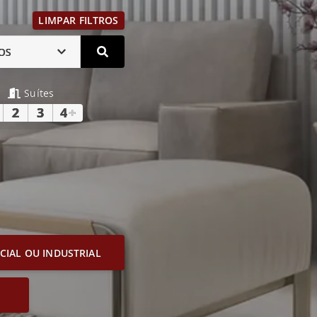
LIMPAR FILTROS
OS
Suítes
2
3
4
+
IAL OU INDUSTRIAL