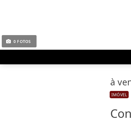
0 FOTOS
à ve
IMÓVEL
Con