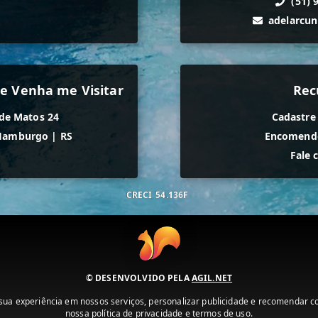
(51) 
adelarcu
e Venha me Visitar
Rec
de Matos 24
Cadastre
Hamburgo
|
RS
Encomende
Fale 
CRECI
54.136F
© DESENVOLVIDO PELA
AGIL.NET
ua experiência em nossos serviços, personalizar publicidade e recomendar con
nossa política de privacidade e termos de uso.