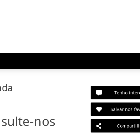
nda
Tenho inter
Salvar nos fav
sulte-nos
Compartil