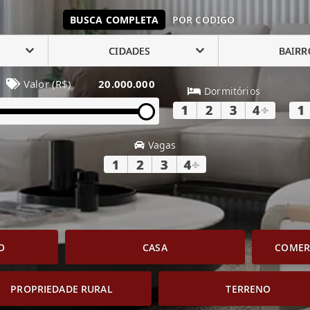
BUSCA COMPLETA
POR CÓDIGO
CIDADES
BAIRR
Valor (R$)
20.000.000
Dormitórios
1
2
3
4
+
1
Vagas
1
2
3
4
+
O
CASA
COMERC
PROPRIEDADE RURAL
TERRENO