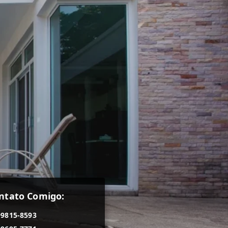
ntato Comigo:
99815-8593