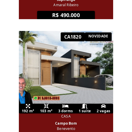
Amaral Ribeiro
R$ 490.000
CA1820
NOVIDADE
192 m²
103 m²
3 dorms
1 suíte
2 vagas
CASA
Campo Bom
Benevento