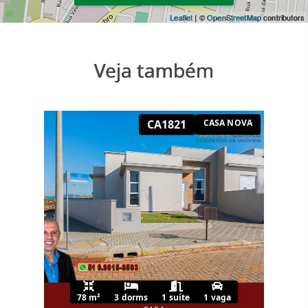
Leaflet
| ©
OpenStreetMap
contributors
Veja também
CA1821
CASA NOVA
78 m²
3 dorms
1 suíte
1 vaga