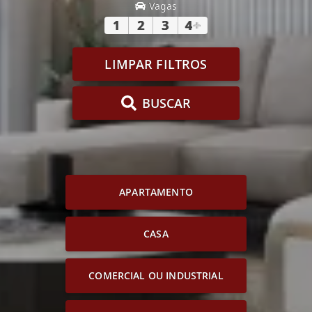
Vagas
1
2
3
4
+
LIMPAR FILTROS
BUSCAR
APARTAMENTO
CASA
COMERCIAL OU INDUSTRIAL