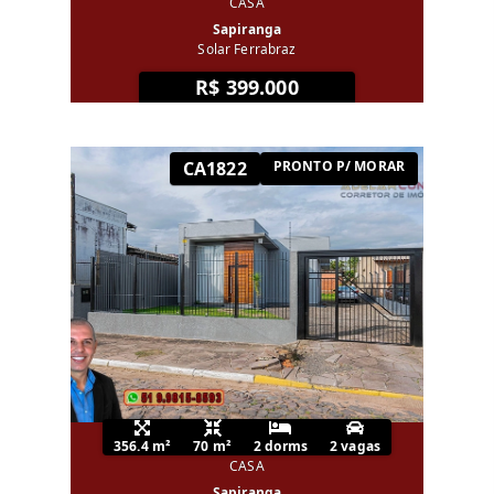
CASA
Sapiranga
Solar Ferrabraz
R$ 399.000
CA1822
PRONTO P/ MORAR
356.4 m²
70 m²
2 dorms
2 vagas
CASA
Sapiranga