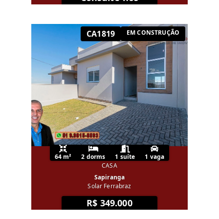
CA1819
EM CONSTRUÇÃO
64 m²
2 dorms
1 suíte
1 vaga
CASA
Sapiranga
Solar Ferrabraz
R$ 349.000