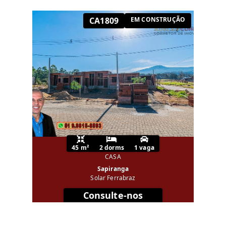
CA1809
EM CONSTRUÇÃO
45 m²
2 dorms
1 vaga
CASA
Sapiranga
Solar Ferrabraz
Consulte-nos