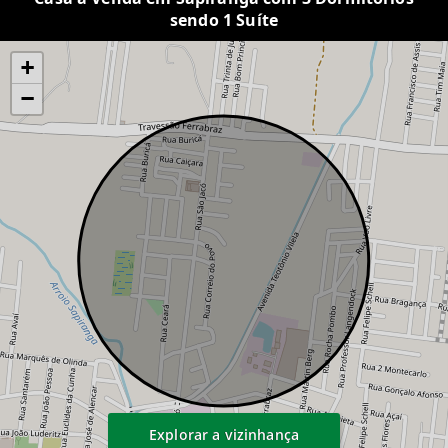
sendo 1 Suíte
+
−
Explorar a vizinhança