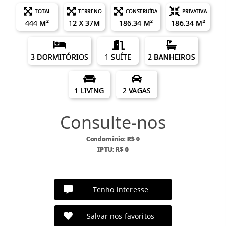
TOTAL
TERRENO
CONSTRUÍDA
PRIVATIVA
444 M²
12 X 37M
186.34 M²
186.34 M²
3 DORMITÓRIOS
1 SUÍTE
2 BANHEIROS
1 LIVING
2 VAGAS
Consulte-nos
Condomínio: R$ 0
IPTU: R$ 0
Tenho interesse
Salvar nos favoritos