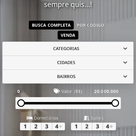
sempre quis...!
BUSCA COMPLETA
POR CÓDIGO
VENDA
CATEGORIAS
CIDADES
BAIRROS
0
Valor (R$)
20.000.000
Dormitórios
Suítes
1
2
3
4
+
1
2
3
4
+