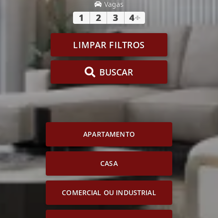
Vagas
1
2
3
4
+
LIMPAR FILTROS
BUSCAR
APARTAMENTO
CASA
COMERCIAL OU INDUSTRIAL