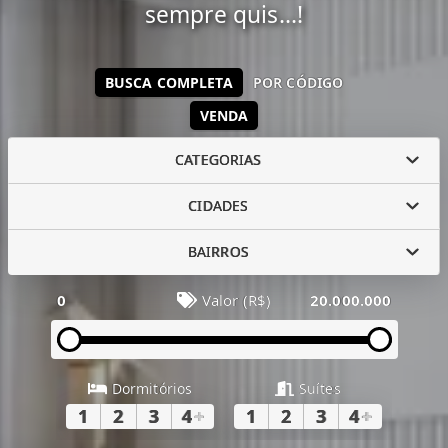
sempre quis...!
BUSCA COMPLETA
POR CÓDIGO
VENDA
CATEGORIAS
CIDADES
BAIRROS
0
Valor (R$)
20.000.000
Dormitórios
Suítes
1
2
3
4
+
1
2
3
4
+