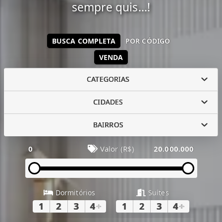
sempre quis...!
BUSCA COMPLETA
POR CÓDIGO
VENDA
CATEGORIAS
CIDADES
BAIRROS
0
Valor (R$)
20.000.000
Dormitórios
Suítes
1
2
3
4
+
1
2
3
4
+