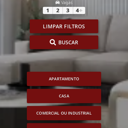
Vagas
1
2
3
4
+
LIMPAR FILTROS
BUSCAR
APARTAMENTO
CASA
COMERCIAL OU INDUSTRIAL