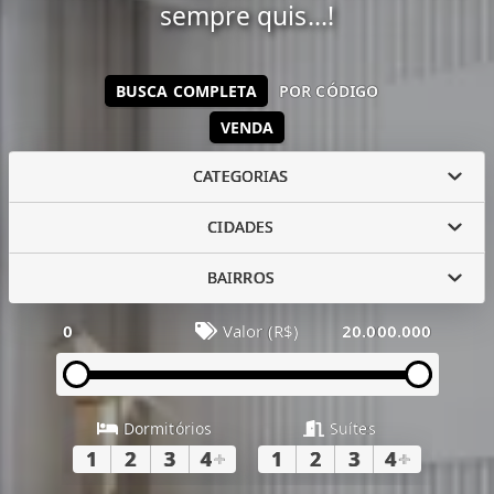
sempre quis...!
BUSCA COMPLETA
POR CÓDIGO
VENDA
CATEGORIAS
CIDADES
BAIRROS
0
Valor (R$)
20.000.000
Dormitórios
Suítes
1
2
3
4
+
1
2
3
4
+