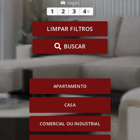
Vagas
1
2
3
4
+
LIMPAR FILTROS
BUSCAR
APARTAMENTO
CASA
COMERCIAL OU INDUSTRIAL