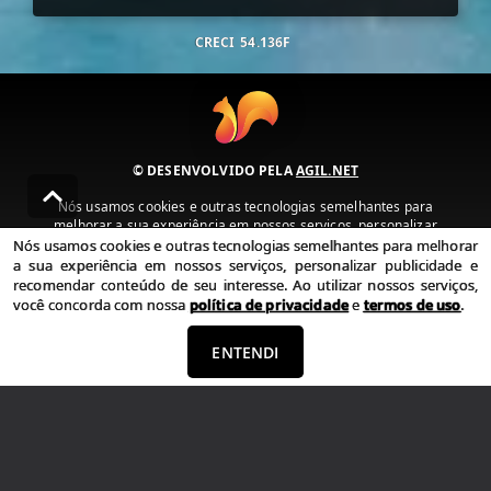
CRECI
54.136F
© DESENVOLVIDO PELA
AGIL.NET
Nós usamos cookies e outras tecnologias semelhantes para
melhorar a sua experiência em nossos serviços, personalizar
publicidade e recomendar conteúdo de seu interesse. Ao utilizar
Nós usamos cookies e outras tecnologias semelhantes para melhorar
nossos serviços, você concorda com nossa política de privacidade e
a sua experiência em nossos serviços, personalizar publicidade e
termos de uso.
recomendar conteúdo de seu interesse. Ao utilizar nossos serviços,
você concorda com nossa
política de privacidade
e
termos de uso
.
Política de Privacidade
Termos de uso
ENTENDI