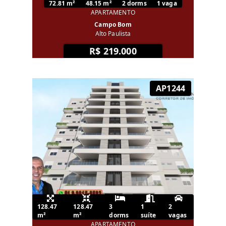
72.81 m²
48.15 m²
2 dorms
1 vaga
APARTAMENTO
Campo Bom
Alto Paulista
R$ 219.000
AP1244
128.47
128.47
3
1
2
m²
m²
dorms
suíte
vagas
APARTAMENTO