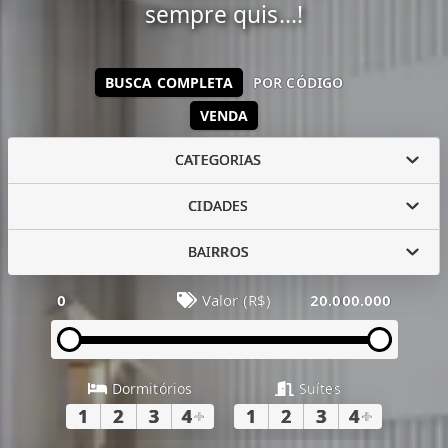
sempre quis...!
BUSCA COMPLETA
POR CÓDIGO
VENDA
CATEGORIAS
CIDADES
BAIRROS
0
Valor (R$)
20.000.000
Dormitórios
Suítes
1
2
3
4
+
1
2
3
4
+