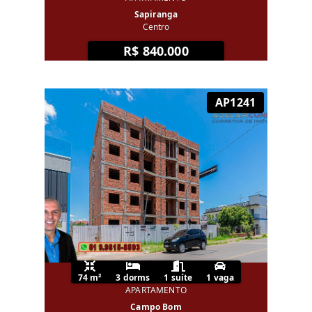
Sapiranga
Centro
R$ 840.000
AP1241
74 m²
3 dorms
1 suíte
1 vaga
APARTAMENTO
Campo Bom