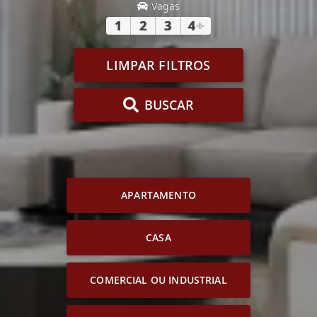
Vagas
1
2
3
4
+
LIMPAR FILTROS
BUSCAR
APARTAMENTO
CASA
COMERCIAL OU INDUSTRIAL