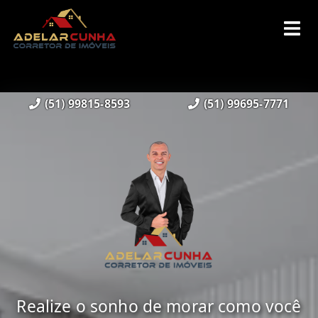
(51) 99815-8593
(51) 99695-7771
Realize o sonho de morar como você