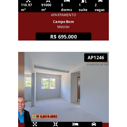
110.97
91000
3
1
2
m²
m²
dorms
suíte
vagas
APARTAMENTO
Campo Bom
Metzler
R$ 695.000
AP1246