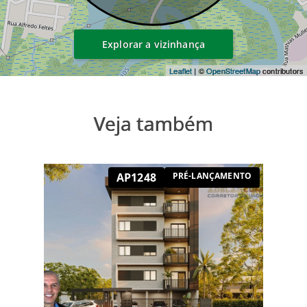
Explorar a vizinhança
Leaflet
| ©
OpenStreetMap
contributors
Veja também
AP1248
PRÉ-LANÇAMENTO