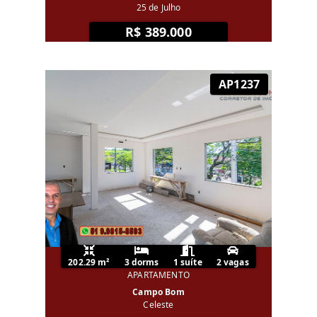
25 de Julho
R$ 389.000
AP1237
202.29 m²
3 dorms
1 suíte
2 vagas
APARTAMENTO
Campo Bom
Celeste