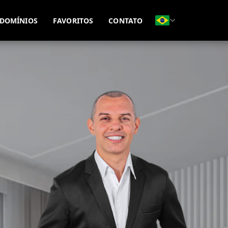
(51) 99815-8593
(51) 99695-7771
DOMÍNIOS
FAVORITOS
CONTATO