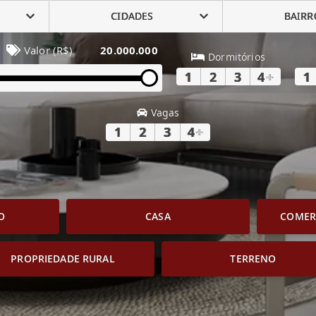
CIDADES
BAIRR
Valor (R$)
20.000.000
Dormitórios
1
2
3
4
+
1
Vagas
1
2
3
4
+
O
CASA
COMERC
PROPRIEDADE RURAL
TERRENO