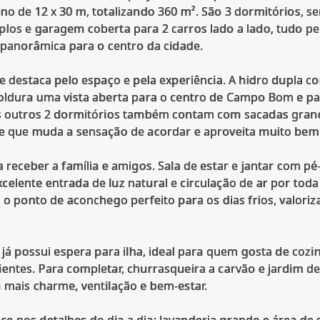
no de 12 x 30 m, totalizando 360 m². São 3 dormitórios, s
plos e garagem coberta para 2 carros lado a lado, tudo p
a panorâmica para o centro da cidade.
se destaca pelo espaço e pela experiência. A hidro dupla c
moldura uma vista aberta para o centro de Campo Bom e pa
Os outros 2 dormitórios também contam com sacadas grand
he que muda a sensação de acordar e aproveita muito bem 
a receber a família e amigos. Sala de estar e jantar com p
elente entrada de luz natural e circulação de ar por toda 
a o ponto de aconchego perfeito para os dias frios, valo
e já possui espera para ilha, ideal para quem gosta de cozi
ientes. Para completar, churrasqueira a carvão e jardim d
 mais charme, ventilação e bem-estar.
e nos detalhes do dia a dia: lavanderia grande e área de