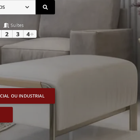
OS
Suítes
2
3
4
+
IAL OU INDUSTRIAL