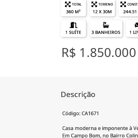
TOTAL
TERRENO
CONST
360 M²
12 X 30M
244.51
1 SUÍTE
3 BANHEIROS
1 L
R$ 1.850.000
Descrição
Código: CA1671
Casa moderna e imponente à 
Em Campo Bom, no Bairro Colin