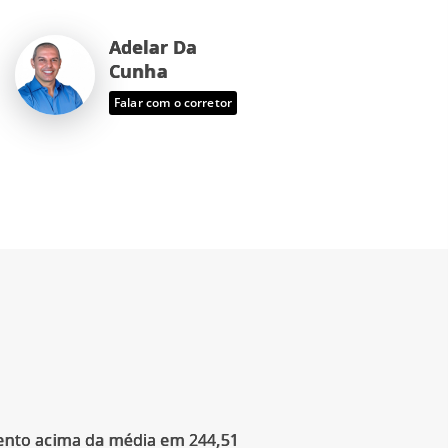
Adelar Da
Cunha
Falar com o corretor
ento acima da média em 244,51