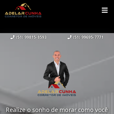
(51) 99815-8593
(51) 99695-7771
Realize o sonho de morar como você