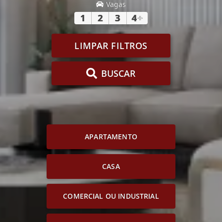
Vagas
1
2
3
4
+
LIMPAR FILTROS
BUSCAR
APARTAMENTO
CASA
COMERCIAL OU INDUSTRIAL