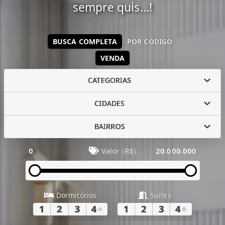
sempre quis...!
BUSCA COMPLETA
POR CÓDIGO
VENDA
CATEGORIAS
CIDADES
BAIRROS
0
Valor (R$)
20.000.000
Dormitórios
Suítes
1
2
3
4
+
1
2
3
4
+