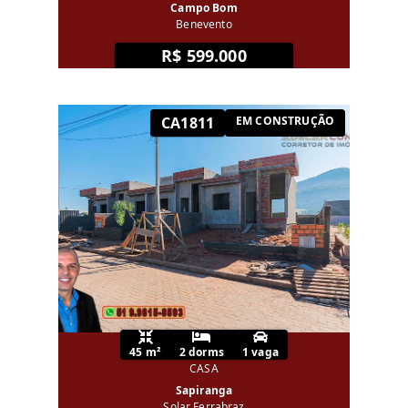
Campo Bom
Benevento
R$ 599.000
CA1811
EM CONSTRUÇÃO
45 m²
2 dorms
1 vaga
CASA
Sapiranga
Solar Ferrabraz