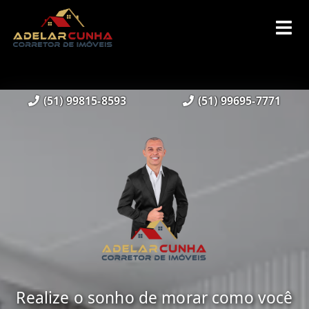
(51) 99815-8593
(51) 99695-7771
Realize o sonho de morar como você