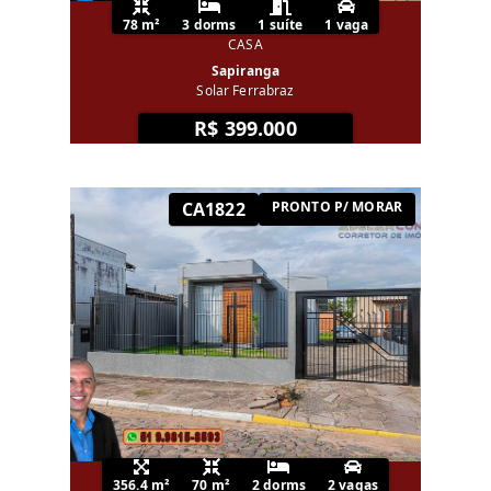
78 m²
3 dorms
1 suíte
1 vaga
CASA
Sapiranga
Solar Ferrabraz
R$ 399.000
CA1822
PRONTO P/ MORAR
356.4 m²
70 m²
2 dorms
2 vagas