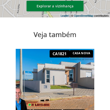
Explorar a vizinhança
Leaflet
| ©
OpenStreetMap
contributors
Veja também
CA1821
CASA NOVA