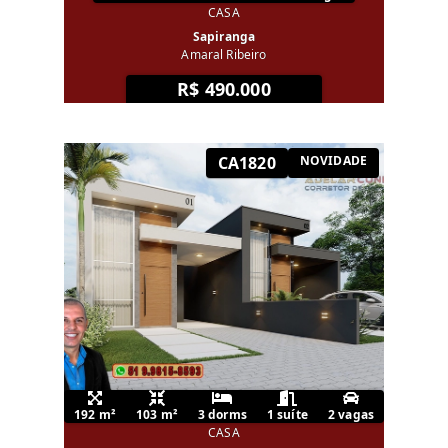
CASA
Sapiranga
Amaral Ribeiro
R$ 490.000
CA1820
NOVIDADE
192 m²
103 m²
3 dorms
1 suíte
2 vagas
CASA