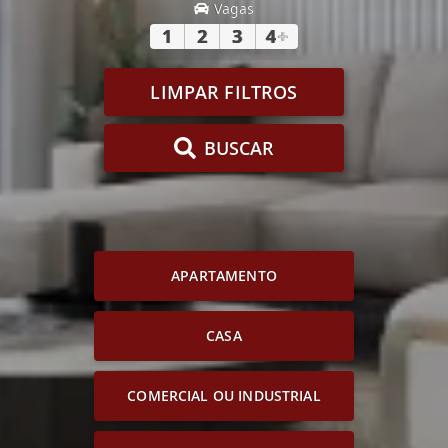
Vagas
1
2
3
4
+
LIMPAR FILTROS
BUSCAR
APARTAMENTO
CASA
COMERCIAL OU INDUSTRIAL