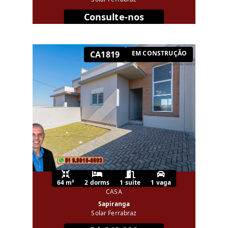
Consulte-nos
CA1819
EM CONSTRUÇÃO
64 m²
2 dorms
1 suíte
1 vaga
CASA
Sapiranga
Solar Ferrabraz