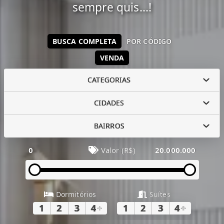
sempre quis...!
BUSCA COMPLETA
POR CÓDIGO
VENDA
CATEGORIAS
CIDADES
BAIRROS
0
Valor (R$)
20.000.000
Dormitórios
Suítes
1
2
3
4
+
1
2
3
4
+