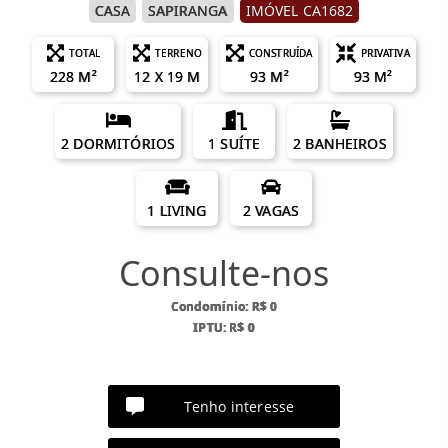
CASA
SAPIRANGA
IMÓVEL CA1682
TOTAL
TERRENO
CONSTRUÍDA
PRIVATIVA
228 M²
12 X 19 M
93 M²
93 M²
2 DORMITÓRIOS
1 SUÍTE
2 BANHEIROS
1 LIVING
2 VAGAS
Consulte-nos
Condomínio: R$ 0
IPTU: R$ 0
Tenho interesse