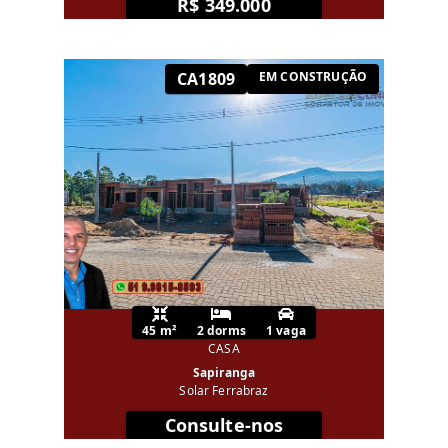
R$ 349.000
CA1809
EM CONSTRUÇÃO
45 m²
2 dorms
1 vaga
CASA
Sapiranga
Solar Ferrabraz
Consulte-nos