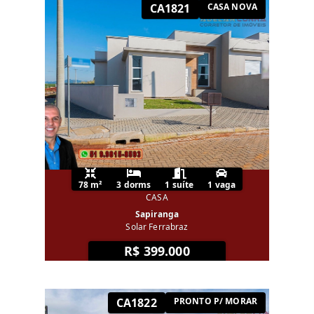
CA1821
CASA NOVA
78 m²
3 dorms
1 suíte
1 vaga
CASA
Sapiranga
Solar Ferrabraz
R$ 399.000
CA1822
PRONTO P/ MORAR