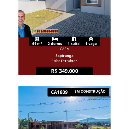
64 m²
2 dorms
1 suíte
1 vaga
CASA
Sapiranga
Solar Ferrabraz
R$ 349.000
CA1809
EM CONSTRUÇÃO