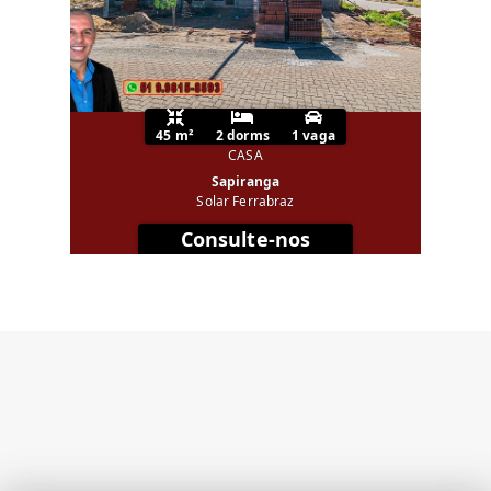
45 m²
2 dorms
1 vaga
CASA
Sapiranga
Solar Ferrabraz
Consulte-nos