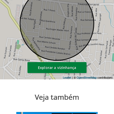
Explorar a vizinhança
Leaflet
| ©
OpenStreetMap
contributors
Veja também