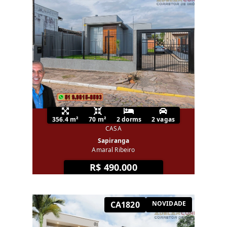
356.4 m²
70 m²
2 dorms
2 vagas
CASA
Sapiranga
Amaral Ribeiro
R$ 490.000
CA1820
NOVIDADE