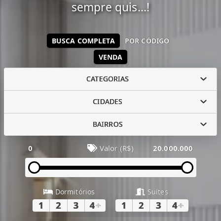
sempre quis...!
BUSCA COMPLETA
POR CÓDIGO
VENDA
CATEGORIAS
CIDADES
BAIRROS
0
Valor (R$)
20.000.000
Dormitórios
Suítes
1
2
3
4
+
1
2
3
4
+