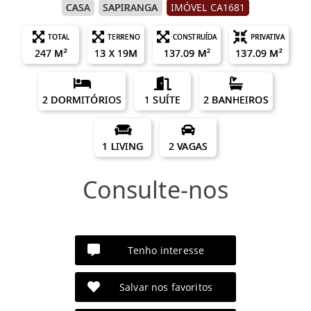
CASA
SAPIRANGA
IMÓVEL CA1681
TOTAL
TERRENO
CONSTRUÍDA
PRIVATIVA
247 M²
13 X 19M
137.09 M²
137.09 M²
2 DORMITÓRIOS
1 SUÍTE
2 BANHEIROS
1 LIVING
2 VAGAS
Consulte-nos
Tenho interesse
Salvar nos favoritos