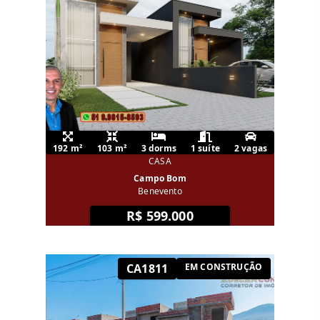
192 m²
103 m²
3 dorms
1 suíte
2 vagas
CASA
Campo Bom
Benevento
R$ 599.000
CA1811
EM CONSTRUÇÃO