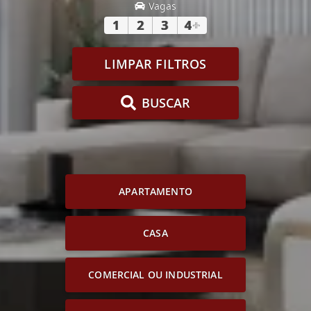
Vagas
1
2
3
4
+
LIMPAR FILTROS
BUSCAR
APARTAMENTO
CASA
COMERCIAL OU INDUSTRIAL