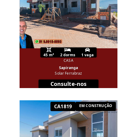
45 m²
2 dorms
1 vaga
CASA
Sapiranga
Solar Ferrabraz
Consulte-nos
CA1819
EM CONSTRUÇÃO