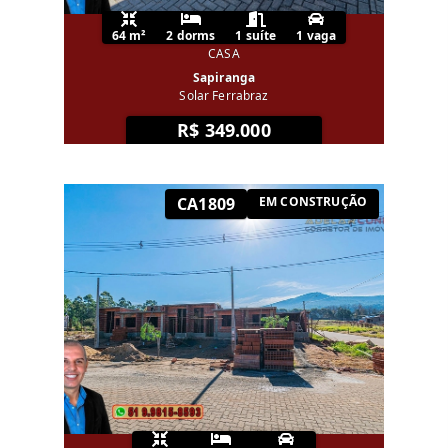
64 m²
2 dorms
1 suíte
1 vaga
CASA
Sapiranga
Solar Ferrabraz
R$ 349.000
CA1809
EM CONSTRUÇÃO