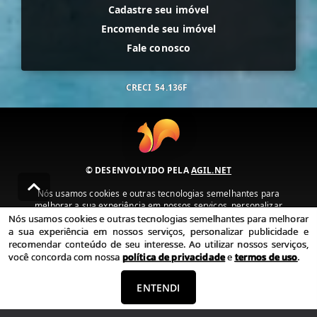
Cadastre seu imóvel
Encomende seu imóvel
Fale conosco
CRECI
54.136F
© DESENVOLVIDO PELA
AGIL.NET
Nós usamos cookies e outras tecnologias semelhantes para
melhorar a sua experiência em nossos serviços, personalizar
publicidade e recomendar conteúdo de seu interesse. Ao utilizar
Nós usamos cookies e outras tecnologias semelhantes para melhorar
nossos serviços, você concorda com nossa política de privacidade e
a sua experiência em nossos serviços, personalizar publicidade e
termos de uso.
recomendar conteúdo de seu interesse. Ao utilizar nossos serviços,
você concorda com nossa
política de privacidade
e
termos de uso
.
Política de Privacidade
Termos de uso
ENTENDI