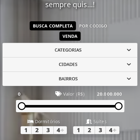
sempre quis...!
BUSCA COMPLETA
POR CÓDIGO
VENDA
CATEGORIAS
CIDADES
BAIRROS
0
Valor (R$)
20.000.000
Dormitórios
Suítes
1
2
3
4
+
1
2
3
4
+