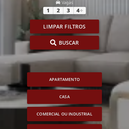
Vagas
1
2
3
4
+
LIMPAR FILTROS
BUSCAR
APARTAMENTO
CASA
COMERCIAL OU INDUSTRIAL