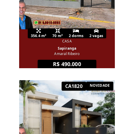
356.4 m²
70 m²
2 dorms
2 vagas
CASA
Sapiranga
Amaral Ribeiro
R$ 490.000
CA1820
NOVIDADE