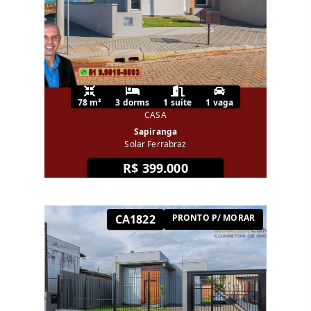
78 m²
3 dorms
1 suíte
1 vaga
CASA
Sapiranga
Solar Ferrabraz
R$ 399.000
CA1822
PRONTO P/ MORAR