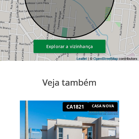
Explorar a vizinhança
Leaflet
| ©
OpenStreetMap
contributors
Veja também
CA1821
CASA NOVA