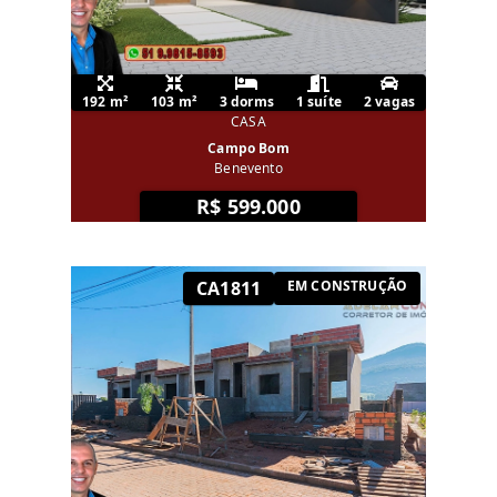
192 m²
103 m²
3 dorms
1 suíte
2 vagas
CASA
Campo Bom
Benevento
R$ 599.000
CA1811
EM CONSTRUÇÃO