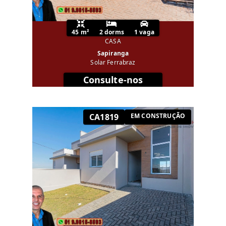
45 m²
2 dorms
1 vaga
CASA
Sapiranga
Solar Ferrabraz
Consulte-nos
CA1819
EM CONSTRUÇÃO