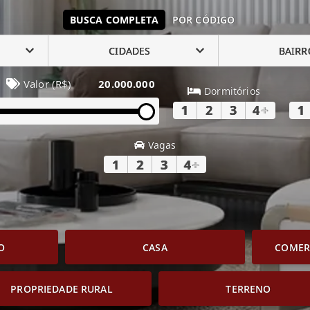
BUSCA COMPLETA
POR CÓDIGO
CIDADES
BAIRR
Valor (R$)
20.000.000
Dormitórios
1
2
3
4
+
1
Vagas
1
2
3
4
+
O
CASA
COMERC
PROPRIEDADE RURAL
TERRENO