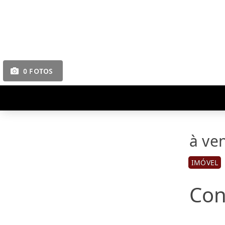
0 FOTOS
à ve
IMÓVEL
Con