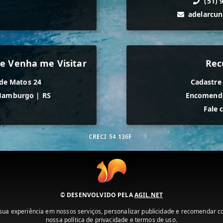
(51) 
adelarcu
e Venha me Visitar
Rec
de Matos 24
Cadastre
Hamburgo
|
RS
Encomende
Fale 
CRECI
54.136F
© DESENVOLVIDO PELA
AGIL.NET
ua experiência em nossos serviços, personalizar publicidade e recomendar con
nossa política de privacidade e termos de uso.