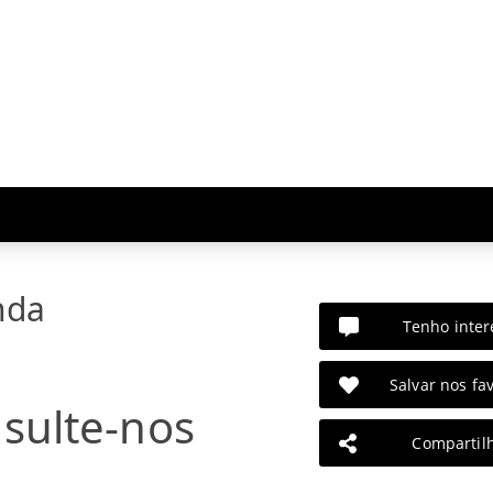
nda
Tenho inter
Salvar nos fav
sulte-nos
Compartil