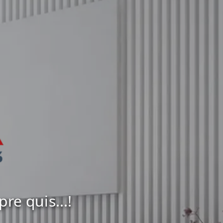
e quis...!