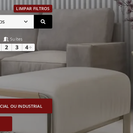
LIMPAR FILTROS
OS
Suítes
2
3
4
+
IAL OU INDUSTRIAL