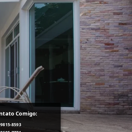
ntato Comigo:
99815-8593