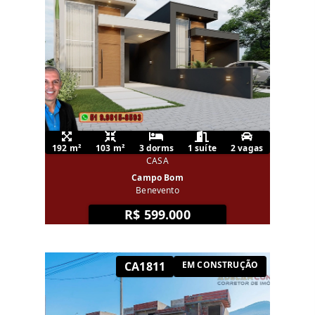
192 m²
103 m²
3 dorms
1 suíte
2 vagas
CASA
Campo Bom
Benevento
R$ 599.000
CA1811
EM CONSTRUÇÃO