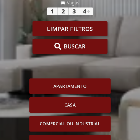
Vagas
1
2
3
4
+
LIMPAR FILTROS
BUSCAR
APARTAMENTO
CASA
COMERCIAL OU INDUSTRIAL