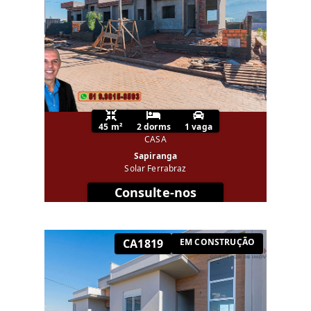
45 m²
2 dorms
1 vaga
CASA
Sapiranga
Solar Ferrabraz
Consulte-nos
CA1819
EM CONSTRUÇÃO