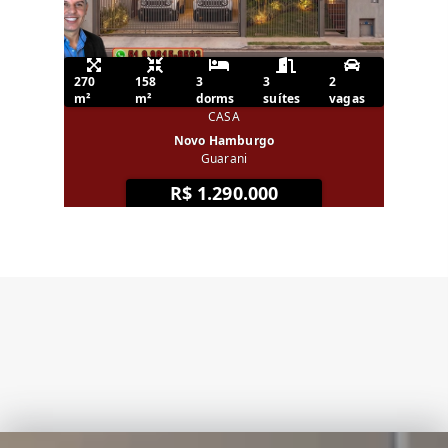
270
158
3
3
2
m²
m²
dorms
suítes
vagas
CASA
Novo Hamburgo
Guarani
R$ 1.290.000