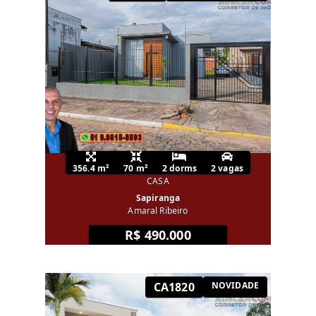
356.4 m²
70 m²
2 dorms
2 vagas
CASA
Sapiranga
Amaral Ribeiro
R$ 490.000
CA1820
NOVIDADE