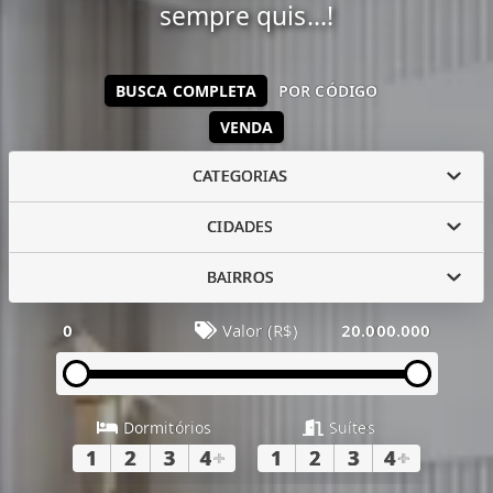
sempre quis...!
BUSCA COMPLETA
POR CÓDIGO
VENDA
CATEGORIAS
CIDADES
BAIRROS
0
Valor (R$)
20.000.000
Dormitórios
Suítes
1
2
3
4
+
1
2
3
4
+