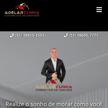
(51) 99815-8593
(51) 99695-7771
Realize o sonho de morar como você