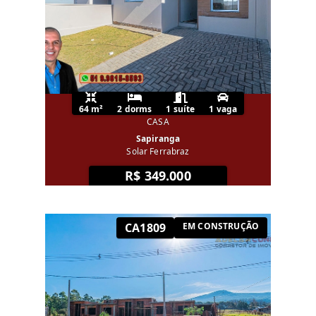
64 m²
2 dorms
1 suíte
1 vaga
CASA
Sapiranga
Solar Ferrabraz
R$ 349.000
CA1809
EM CONSTRUÇÃO