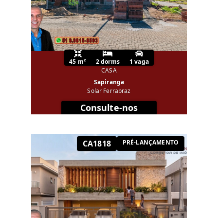
45 m²
2 dorms
1 vaga
CASA
Sapiranga
Solar Ferrabraz
Consulte-nos
CA1818
PRÉ-LANÇAMENTO