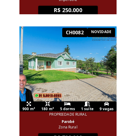
R$ 250.000
CH0082
NOVIDADE
900 m²
180 m²
5 dorms
1 suíte
9 vagas
PROPRIEDADE RURAL
Parobé
Zona Rural