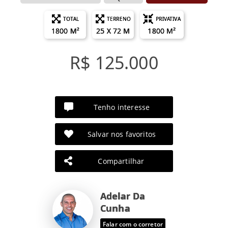
TOTAL
TERRENO
PRIVATIVA
1800 M²
25 X 72 M
1800 M²
R$ 125.000
Tenho interesse
Salvar nos favoritos
Compartilhar
Adelar Da
Cunha
Falar com o corretor