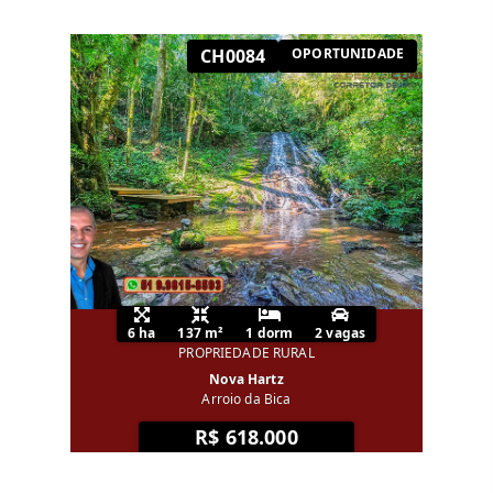
CH0084
OPORTUNIDADE
6 ha
137 m²
1 dorm
2 vagas
PROPRIEDADE RURAL
Nova Hartz
Arroio da Bica
R$ 618.000