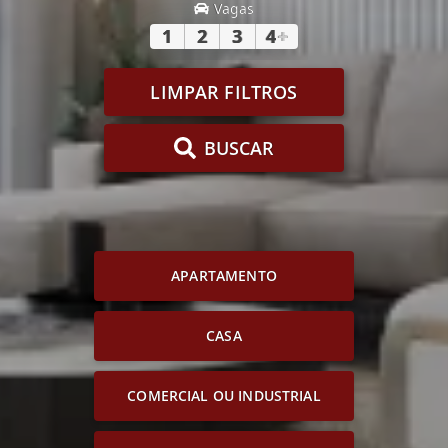
Vagas
1
2
3
4
+
LIMPAR FILTROS
BUSCAR
APARTAMENTO
CASA
COMERCIAL OU INDUSTRIAL