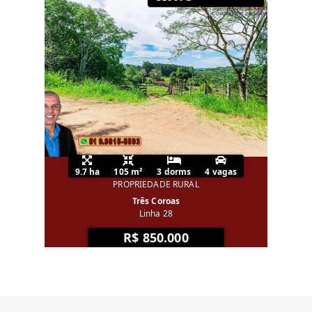
9.7 ha
105 m²
3 dorms
4 vagas
PROPRIEDADE RURAL
Três Coroas
Linha 28
R$ 850.000