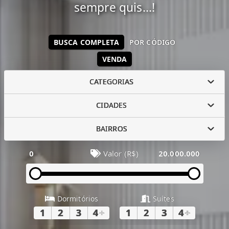
sempre quis...!
BUSCA COMPLETA
POR CÓDIGO
VENDA
CATEGORIAS
CIDADES
BAIRROS
0
Valor (R$)
20.000.000
Dormitórios
Suítes
1
2
3
4
+
1
2
3
4
+