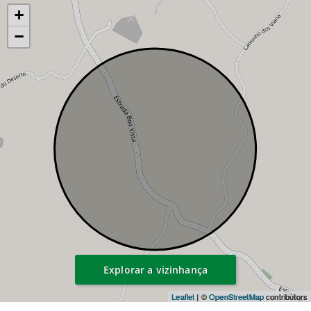
+
−
Explorar a vizinhança
Leaflet
| ©
OpenStreetMap
contributors