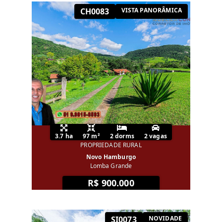
CH0083
VISTA PANORÂMICA
3.7 ha
97 m²
2 dorms
2 vagas
PROPRIEDADE RURAL
Novo Hamburgo
Lomba Grande
R$ 900.000
SI0073
NOVIDADE