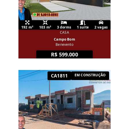
192 m²
103 m²
3 dorms
1 suíte
2 vagas
CASA
Campo Bom
Benevento
R$ 599.000
CA1811
EM CONSTRUÇÃO