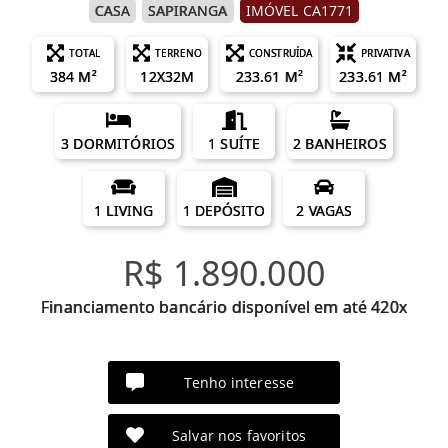
CASA
SAPIRANGA
IMÓVEL CA1771
TOTAL
TERRENO
CONSTRUÍDA
PRIVATIVA
384 M²
12X32M
233.61 M²
233.61 M²
3 DORMITÓRIOS
1 SUÍTE
2 BANHEIROS
1 LIVING
1 DEPÓSITO
2 VAGAS
R$ 1.890.000
Financiamento bancário disponível em até 420x
Tenho interesse
Salvar nos favoritos