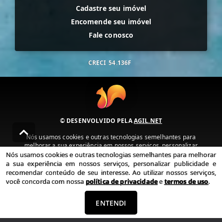
Cadastre seu imóvel
Encomende seu imóvel
Fale conosco
CRECI
54.136F
© DESENVOLVIDO PELA
AGIL.NET
Nós usamos cookies e outras tecnologias semelhantes para
melhorar a sua experiência em nossos serviços, personalizar
publicidade e recomendar conteúdo de seu interesse. Ao utilizar
Nós usamos cookies e outras tecnologias semelhantes para melhorar
nossos serviços, você concorda com nossa política de privacidade e
a sua experiência em nossos serviços, personalizar publicidade e
termos de uso.
recomendar conteúdo de seu interesse. Ao utilizar nossos serviços,
você concorda com nossa
política de privacidade
e
termos de uso
.
Política de Privacidade
Termos de uso
ENTENDI