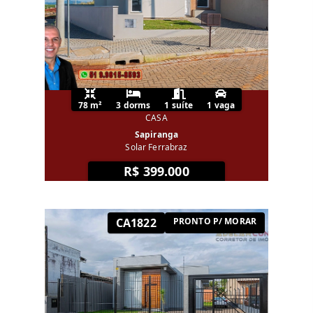
78 m²
3 dorms
1 suíte
1 vaga
CASA
Sapiranga
Solar Ferrabraz
R$ 399.000
CA1822
PRONTO P/ MORAR