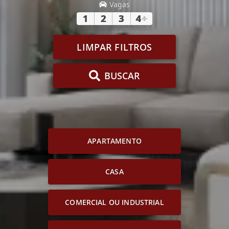
Vagas
1
2
3
4
+
LIMPAR FILTROS
BUSCAR
APARTAMENTO
CASA
COMERCIAL OU INDUSTRIAL