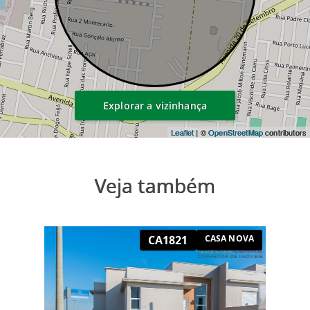
Explorar a vizinhança
Leaflet
| ©
OpenStreetMap
contributors
Veja também
CA1821
CASA NOVA