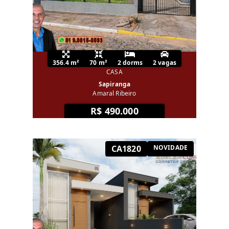
356.4 m²
70 m²
2 dorms
2 vagas
CASA
Sapiranga
Amaral Ribeiro
R$ 490.000
CA1820
NOVIDADE