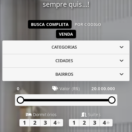
sempre quis...!
BUSCA COMPLETA
POR CÓDIGO
VENDA
CATEGORIAS
CIDADES
BAIRROS
0
Valor (R$)
20.000.000
Dormitórios
Suítes
1
2
3
4
+
1
2
3
4
+