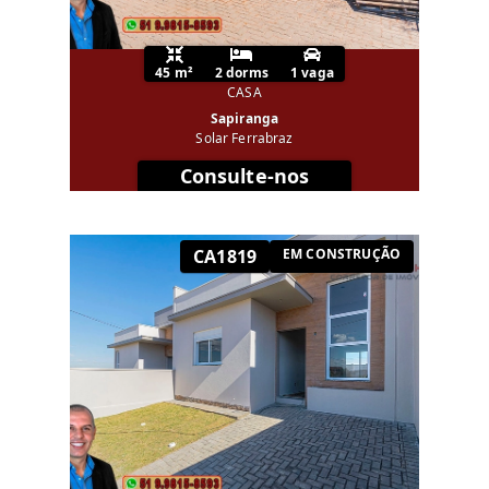
45 m²
2 dorms
1 vaga
CASA
Sapiranga
Solar Ferrabraz
Consulte-nos
CA1819
EM CONSTRUÇÃO