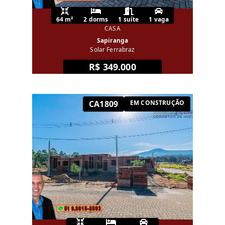
64 m²
2 dorms
1 suíte
1 vaga
CASA
Sapiranga
Solar Ferrabraz
R$ 349.000
CA1809
EM CONSTRUÇÃO