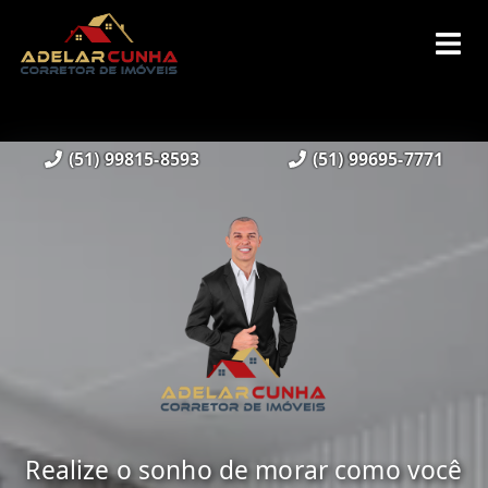
(51) 99815-8593
(51) 99695-7771
Realize o sonho de morar como você