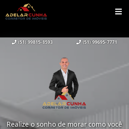
(51) 99815-8593
(51) 99695-7771
Realize o sonho de morar como você