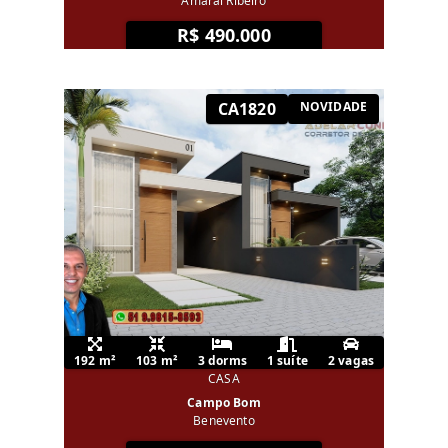
Amaral Ribeiro
R$ 490.000
CA1820
NOVIDADE
192 m²
103 m²
3 dorms
1 suíte
2 vagas
CASA
Campo Bom
Benevento