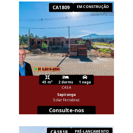
CA1809
EM CONSTRUÇÃO
45 m²
2 dorms
1 vaga
CASA
Sapiranga
Solar Ferrabraz
Consulte-nos
CA1818
PRÉ-LANÇAMENTO