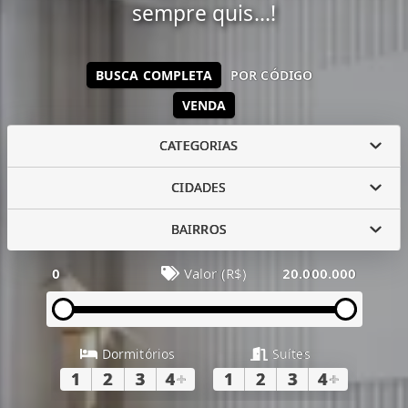
sempre quis...!
BUSCA COMPLETA
POR CÓDIGO
VENDA
CATEGORIAS
CIDADES
BAIRROS
0
Valor (R$)
20.000.000
Dormitórios
Suítes
1
2
3
4
+
1
2
3
4
+