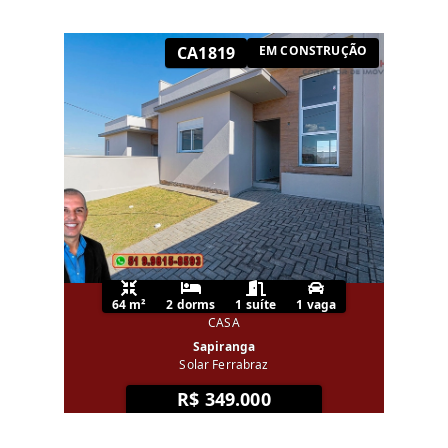
CA1819
EM CONSTRUÇÃO
64 m²
2 dorms
1 suíte
1 vaga
CASA
Sapiranga
Solar Ferrabraz
R$ 349.000