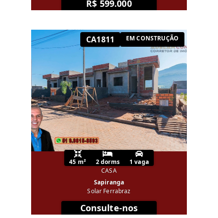
R$ 599.000
CA1811
EM CONSTRUÇÃO
45 m²
2 dorms
1 vaga
CASA
Sapiranga
Solar Ferrabraz
Consulte-nos