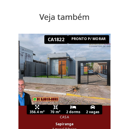
Veja também
CA1822
PRONTO P/ MORAR
356.4 m²
70 m²
2 dorms
2 vagas
CASA
Sapiranga