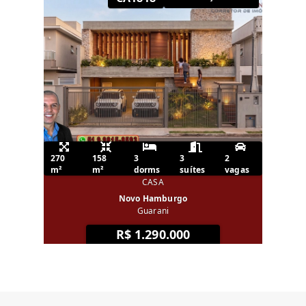
270
158
3
3
2
m²
m²
dorms
suítes
vagas
CASA
Novo Hamburgo
Guarani
R$ 1.290.000