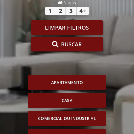
Vagas
1
2
3
4
+
LIMPAR FILTROS
BUSCAR
APARTAMENTO
CASA
COMERCIAL OU INDUSTRIAL