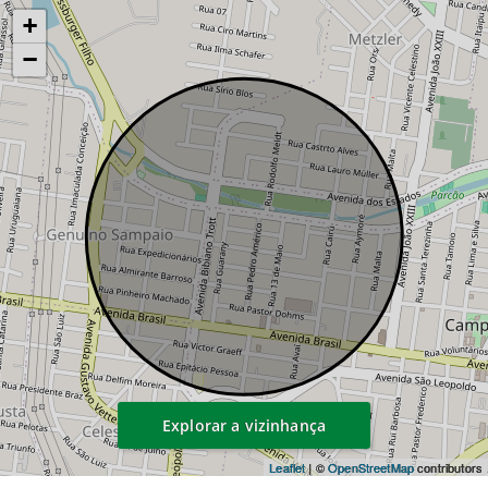
+
−
Explorar a vizinhança
Leaflet
| ©
OpenStreetMap
contributors