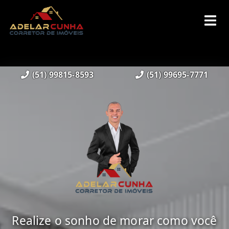
(51) 99815-8593
(51) 99695-7771
Realize o sonho de morar como você