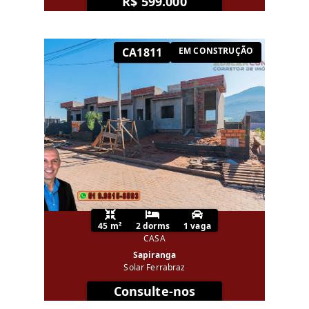
R$ 599.000
CA1811
EM CONSTRUÇÃO
45 m²
2 dorms
1 vaga
CASA
Sapiranga
Solar Ferrabraz
Consulte-nos