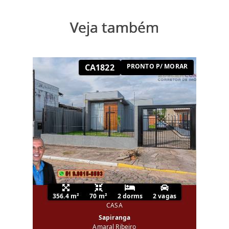
Veja também
CA1822
PRONTO P/ MORAR
356.4 m²
70 m²
2 dorms
2 vagas
CASA
Sapiranga
Amaral Ribeiro