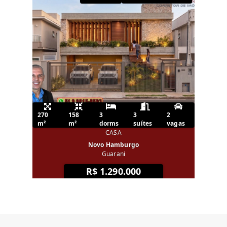
270
158
3
3
2
m²
m²
dorms
suítes
vagas
CASA
Novo Hamburgo
Guarani
R$ 1.290.000