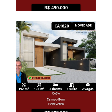
R$ 490.000
CA1820
NOVIDADE
192 m²
103 m²
3 dorms
1 suíte
2 vagas
CASA
Campo Bom
Benevento