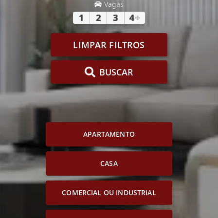
Vagas
1
2
3
4
+
LIMPAR FILTROS
BUSCAR
APARTAMENTO
CASA
COMERCIAL OU INDUSTRIAL