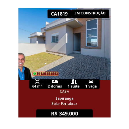
CA1819
EM CONSTRUÇÃO
64 m²
2 dorms
1 suíte
1 vaga
CASA
Sapiranga
Solar Ferrabraz
R$ 349.000