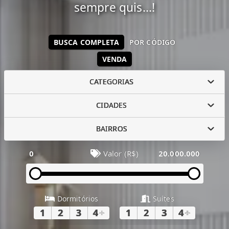
sempre quis...!
BUSCA COMPLETA
POR CÓDIGO
VENDA
CATEGORIAS
CIDADES
BAIRROS
0
Valor (R$)
20.000.000
Dormitórios
Suítes
1
2
3
4
+
1
2
3
4
+