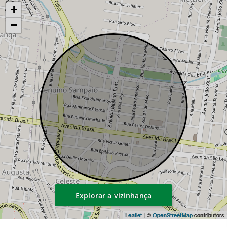
+
−
Explorar a vizinhança
Leaflet
| ©
OpenStreetMap
contributors