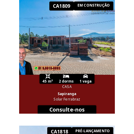
CA1809
EM CONSTRUÇÃO
45 m²
2 dorms
1 vaga
CASA
Sapiranga
Solar Ferrabraz
Consulte-nos
CA1818
PRÉ-LANÇAMENTO