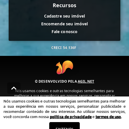
Recursos
Cadastre seu imóvel
Encomende seu imóvel
Fale conosco
CRECI
54.136F
© DESENVOLVIDO PELA
AGIL.NET
Nós usamos cookies e outras tecnologias semelhantes para
melhorar a sua experiência em nossos serviços, personalizar
publicidade e recomendar conteúdo de seu interesse. Ao utilizar
Nós usamos cookies e outras tecnologias semelhantes para melhorar
nossos serviços, você concorda com nossa política de privacidade e
a sua experiência em nossos serviços, personalizar publicidade e
termos de uso.
recomendar conteúdo de seu interesse. Ao utilizar nossos serviços,
você concorda com nossa
política de privacidade
e
termos de uso
.
Política de Privacidade
Termos de uso