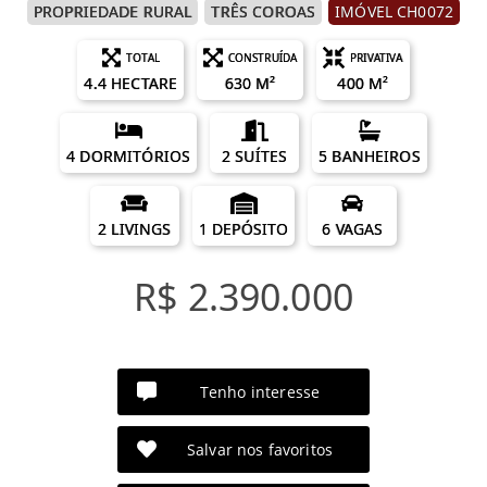
PROPRIEDADE RURAL
TRÊS COROAS
IMÓVEL CH0072
TOTAL
CONSTRUÍDA
PRIVATIVA
4.4 HECTARE
630 M²
400 M²
4 DORMITÓRIOS
2 SUÍTES
5 BANHEIROS
2 LIVINGS
1 DEPÓSITO
6 VAGAS
R$ 2.390.000
Tenho interesse
Salvar nos favoritos