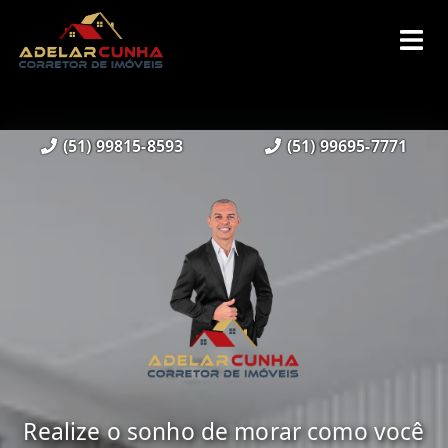
(51) 99815-8593
(51) 99695-7771
Realize o sonho de morar como você