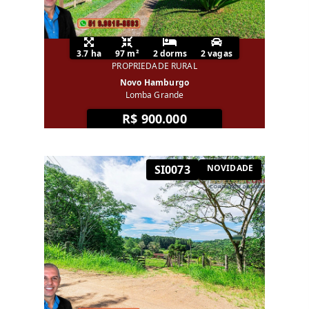
3.7 ha
97 m²
2 dorms
2 vagas
PROPRIEDADE RURAL
Novo Hamburgo
Lomba Grande
R$ 900.000
SI0073
NOVIDADE