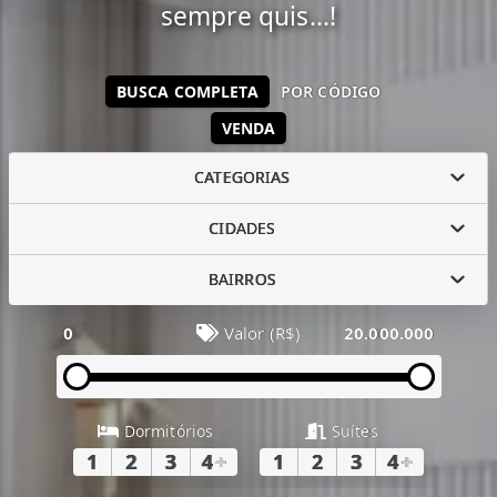
sempre quis...!
BUSCA COMPLETA
POR CÓDIGO
VENDA
CATEGORIAS
CIDADES
BAIRROS
0
Valor (R$)
20.000.000
Dormitórios
Suítes
1
2
3
4
+
1
2
3
4
+