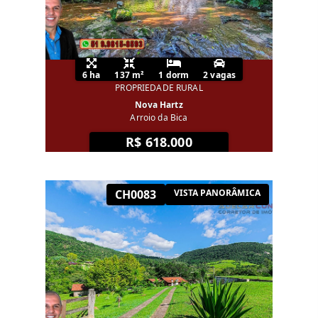
6 ha
137 m²
1 dorm
2 vagas
PROPRIEDADE RURAL
Nova Hartz
Arroio da Bica
R$ 618.000
CH0083
VISTA PANORÂMICA