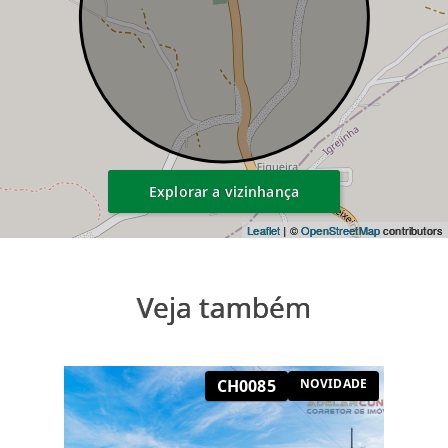
Explorar a vizinhança
Leaflet
| ©
OpenStreetMap
contributors
Veja também
CH0085
NOVIDADE