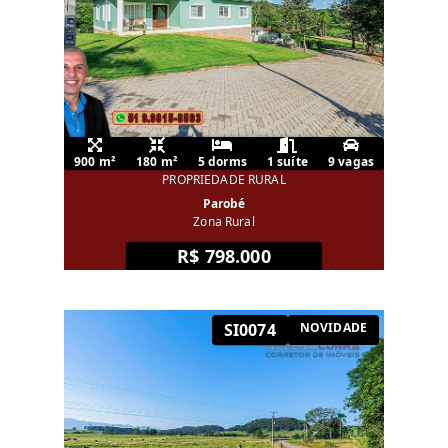
900 m²
180 m²
5 dorms
1 suíte
9 vagas
PROPRIEDADE RURAL
Parobé
Zona Rural
R$ 798.000
SI0074
NOVIDADE