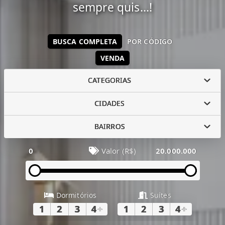
sempre quis...!
BUSCA COMPLETA
POR CÓDIGO
VENDA
CATEGORIAS
CIDADES
BAIRROS
0
Valor (R$)
20.000.000
Dormitórios
Suítes
1
2
3
4
+
1
2
3
4
+