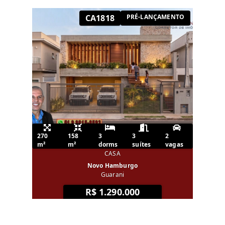
CA1818
PRÉ-LANÇAMENTO
270
158
3
3
2
m²
m²
dorms
suítes
vagas
CASA
Novo Hamburgo
Guarani
R$ 1.290.000