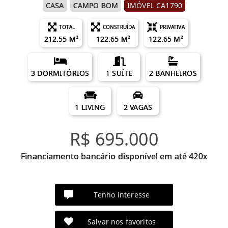
CASA
CAMPO BOM
IMÓVEL CA1790
TOTAL
CONSTRUÍDA
PRIVATIVA
212.55 M²
122.65 M²
122.65 M²
3 DORMITÓRIOS
1 SUÍTE
2 BANHEIROS
1 LIVING
2 VAGAS
R$ 695.000
Financiamento bancário disponível em até 420x
Tenho interesse
Salvar nos favoritos