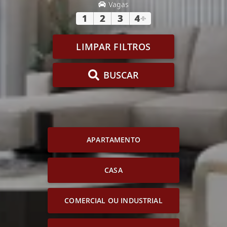
Vagas
1
2
3
4
+
LIMPAR FILTROS
BUSCAR
APARTAMENTO
CASA
COMERCIAL OU INDUSTRIAL