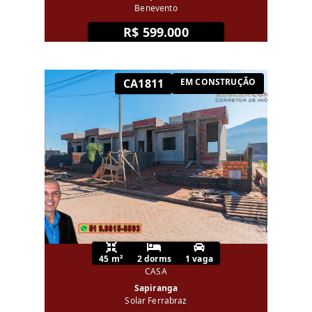
Benevento
R$ 599.000
CA1811
EM CONSTRUÇÃO
45 m²
2 dorms
1 vaga
CASA
Sapiranga
Solar Ferrabraz