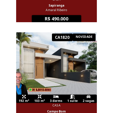
Sapiranga
Amaral Ribeiro
R$ 490.000
CA1820
NOVIDADE
192 m²
103 m²
3 dorms
1 suíte
2 vagas
CASA
Campo Bom