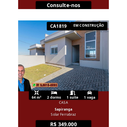
Consulte-nos
CA1819
EM CONSTRUÇÃO
64 m²
2 dorms
1 suíte
1 vaga
CASA
Sapiranga
Solar Ferrabraz
R$ 349.000