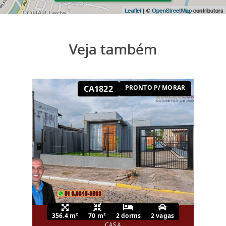
Leaflet
| ©
OpenStreetMap
contributors
Veja também
CA1822
PRONTO P/ MORAR
356.4 m²
70 m²
2 dorms
2 vagas
CASA