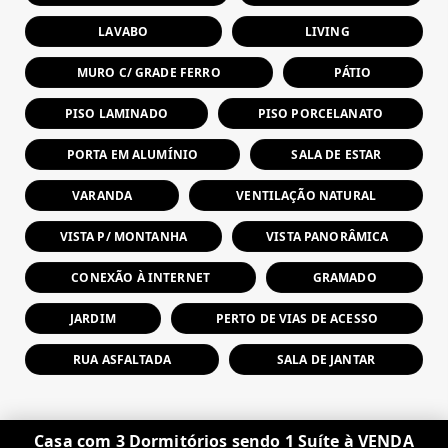
LAVABO
LIVING
MURO C/ GRADE FERRO
PÁTIO
PISO LAMINADO
PISO PORCELANATO
PORTA EM ALUMÍNIO
SALA DE ESTAR
VARANDA
VENTILAÇÃO NATURAL
VISTA P/ MONTANHA
VISTA PANORÂMICA
CONEXÃO À INTERNET
GRAMADO
JARDIM
PERTO DE VIAS DE ACESSO
RUA ASFALTADA
SALA DE JANTAR
Casa com 3 Dormitórios sendo 1 Suíte à VENDA