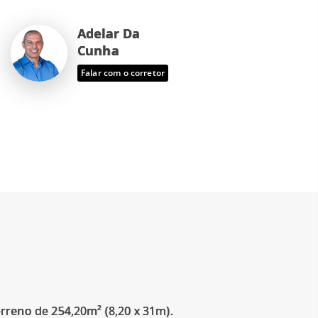
Adelar Da
Cunha
Falar com o corretor
eno de 254,20m² (8,20 x 31m).