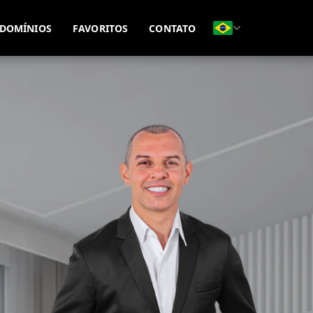
(51) 99815-8593
(51) 99695-7771
DOMÍNIOS
FAVORITOS
CONTATO