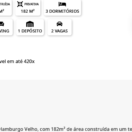
TRUÍDA
PRIVATIVA
M²
182 M²
3 DORMITÓRIOS
IVING
1 DEPÓSITO
2 VAGAS
vel em até 420x
mburgo Velho, com 182m² de área construída em um terr