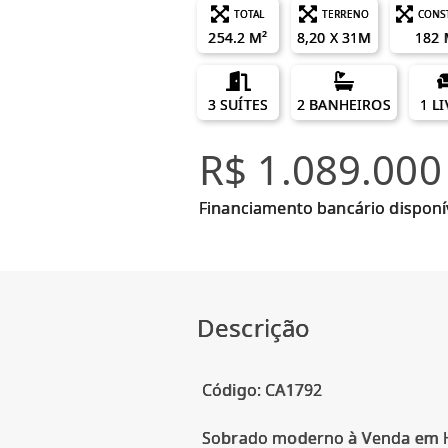
TOTAL
TERRENO
CONS
254.2 M²
8,20 X 31M
182 
3 SUÍTES
2 BANHEIROS
1 L
R$ 1.089.000
Financiamento bancário disponí
Descrição
Código: CA1792
Sobrado moderno à Venda em Ha