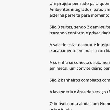
Um projeto pensado para quem v
Ambientes integrados, pátio amp
externa perfeita para momentos
São 3 suítes, sendo 2 demi-suít
trazendo conforto e privacidade
A sala de estar e jantar é inte
e acabamento em massa corrida,
A cozinha se conecta diretame
em metal, um convite diário pa
São 2 banheiros completos com
A lavanderia e área de serviço t
O imóvel conta ainda com Home 
privacidade.