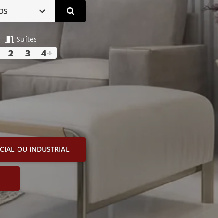
OS
Suítes
2
3
4
+
IAL OU INDUSTRIAL