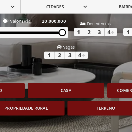
CIDADES
BAIRR
Valor (R$)
20.000.000
Dormitórios
1
2
3
4
+
1
Vagas
1
2
3
4
+
O
CASA
COMERC
PROPRIEDADE RURAL
TERRENO