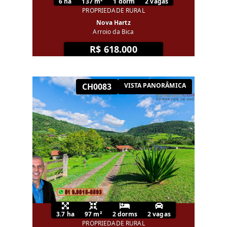
6 ha
137 m²
1 dorm
2 vagas
PROPRIEDADE RURAL
Nova Hartz
Arroio da Bica
R$ 618.000
CH0083
VISTA PANORÂMICA
3.7 ha
97 m²
2 dorms
2 vagas
PROPRIEDADE RURAL