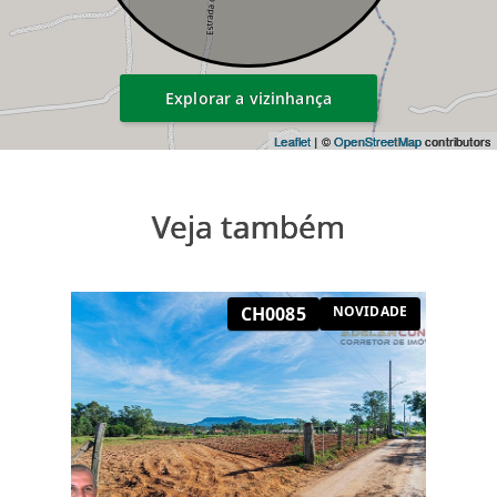
Explorar a vizinhança
Leaflet
| ©
OpenStreetMap
contributors
Veja também
CH0085
NOVIDADE