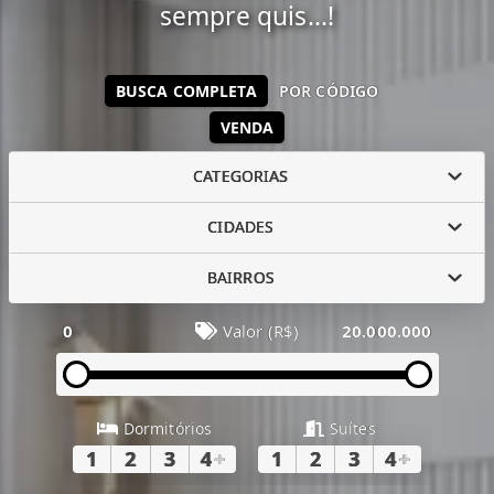
sempre quis...!
BUSCA COMPLETA
POR CÓDIGO
VENDA
CATEGORIAS
CIDADES
BAIRROS
0
Valor (R$)
20.000.000
Dormitórios
Suítes
1
2
3
4
+
1
2
3
4
+