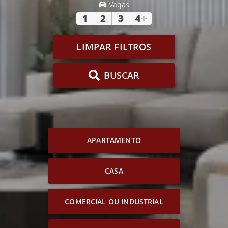
Vagas
1
2
3
4
+
LIMPAR FILTROS
BUSCAR
APARTAMENTO
CASA
COMERCIAL OU INDUSTRIAL