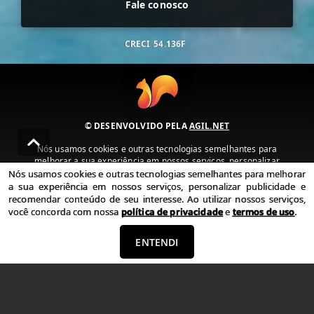
Fale conosco
CRECI
54.136F
© DESENVOLVIDO PELA
AGIL.NET
Nós usamos cookies e outras tecnologias semelhantes para
melhorar a sua experiência em nossos serviços, personalizar
publicidade e recomendar conteúdo de seu interesse. Ao utilizar
Nós usamos cookies e outras tecnologias semelhantes para melhorar
nossos serviços, você concorda com nossa política de privacidade e
a sua experiência em nossos serviços, personalizar publicidade e
termos de uso.
recomendar conteúdo de seu interesse. Ao utilizar nossos serviços,
você concorda com nossa
política de privacidade
e
termos de uso
.
Política de Privacidade
Termos de uso
ENTENDI