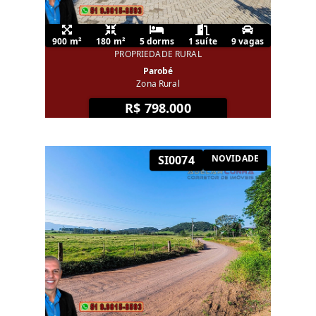
900 m²
180 m²
5 dorms
1 suíte
9 vagas
PROPRIEDADE RURAL
Parobé
Zona Rural
R$ 798.000
SI0074
NOVIDADE