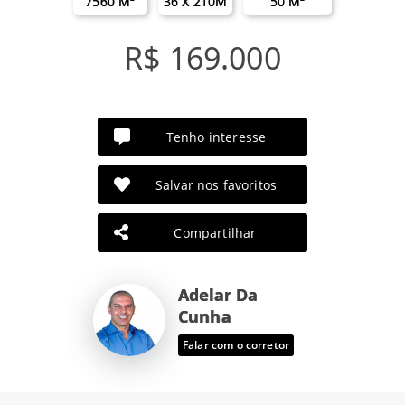
7560 M²
36 X 210M
50 M²
R$ 169.000
Tenho interesse
Salvar nos favoritos
Compartilhar
Adelar Da
Cunha
Falar com o corretor