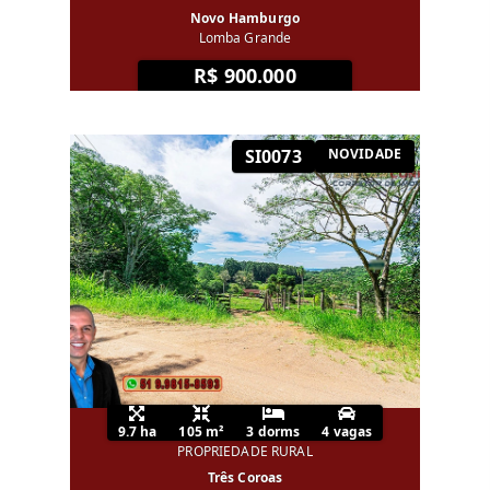
Novo Hamburgo
Lomba Grande
R$ 900.000
SI0073
NOVIDADE
9.7 ha
105 m²
3 dorms
4 vagas
PROPRIEDADE RURAL
Três Coroas