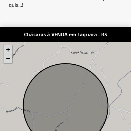
quis...!
Chácaras à VENDA em Taquara - RS
+
−