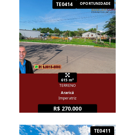
TE0414
OPORTUNIDADE
615 m²
TERRENO
Araricá
Imperatriz
R$ 270.000
TE0411