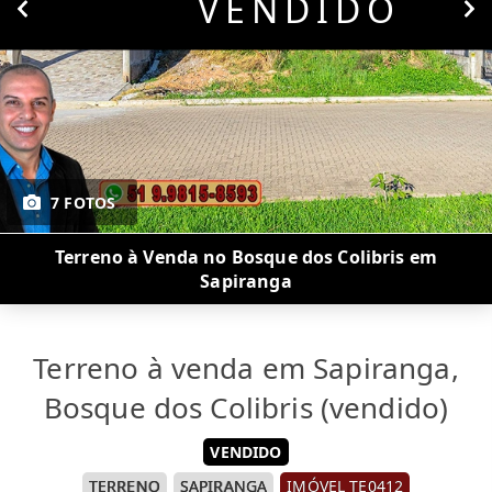
VENDIDO
7 FOTOS
Terreno à Venda no Bosque dos Colibris em
Sapiranga
Terreno à venda em Sapiranga,
Bosque dos Colibris (vendido)
VENDIDO
TERRENO
SAPIRANGA
IMÓVEL TE0412