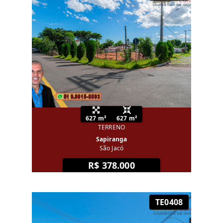
627 m²
627 m²
TERRENO
Sapiranga
São Jacó
R$ 378.000
TE0408