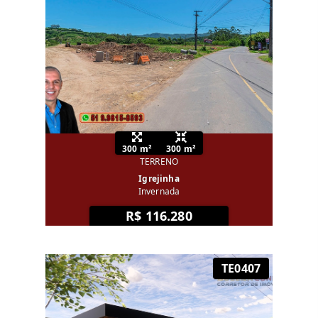
300 m²
300 m²
TERRENO
Igrejinha
Invernada
R$ 116.280
TE0407