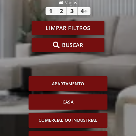
Vagas
1
2
3
4
+
LIMPAR FILTROS
BUSCAR
APARTAMENTO
CASA
COMERCIAL OU INDUSTRIAL