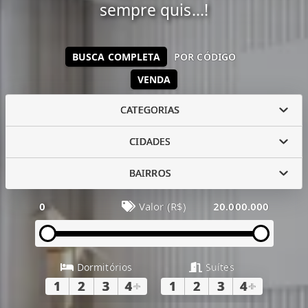
sempre quis...!
BUSCA COMPLETA
POR CÓDIGO
VENDA
CATEGORIAS
CIDADES
BAIRROS
0
Valor (R$)
20.000.000
Dormitórios
Suítes
1
2
3
4
+
1
2
3
4
+