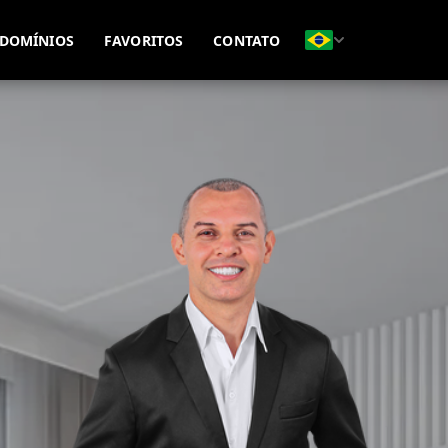
(51) 99815-8593
(51) 99695-7771
DOMÍNIOS
FAVORITOS
CONTATO