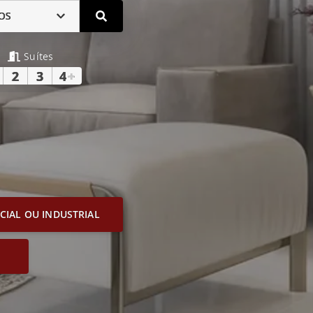
OS
Suítes
2
3
4
+
IAL OU INDUSTRIAL