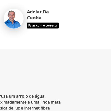
Adelar Da
Cunha
Falar com o corretor
 cruza um arroio de água
aproximadamente e uma linda mata
ica de luz e internet fibra