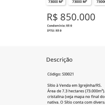
73000 M²
73000 M²
7300
R$ 850.000
Condomínio: R$ 0
IPTU: R$ 0
Descrição
Código: SI0021
Sítio à Venda em Igrejinha/RS.
Área de 7.3 hectares (73.000m²).
cristalina (veja mapa no final 
nativa. O Sítio conta com divers