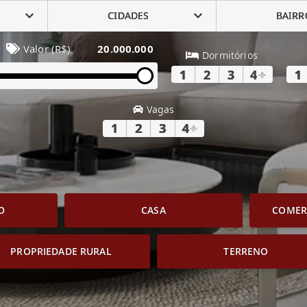
CIDADES
BAIRR
Valor (R$)
20.000.000
Dormitórios
1
2
3
4
+
1
Vagas
1
2
3
4
+
O
CASA
COMERC
PROPRIEDADE RURAL
TERRENO