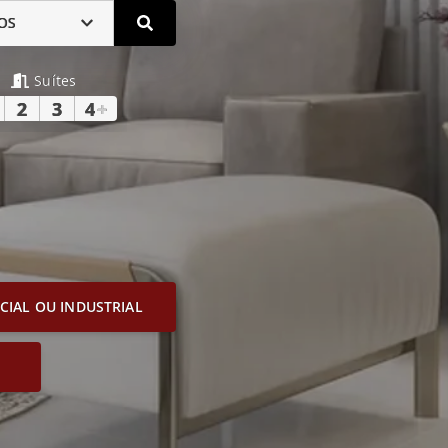
OS
Suítes
2
3
4
+
IAL OU INDUSTRIAL