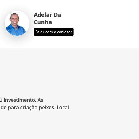
Adelar Da
Cunha
Falar com o corretor
u investimento. As
ude para criação peixes. Local