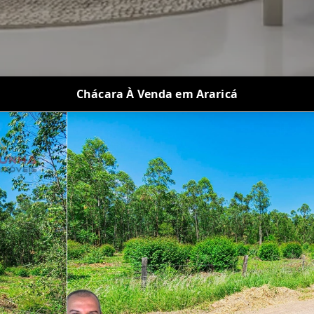
Chácara À Venda em Araricá