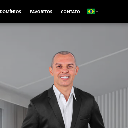
(51) 99815-8593
(51) 99695-7771
DOMÍNIOS
FAVORITOS
CONTATO