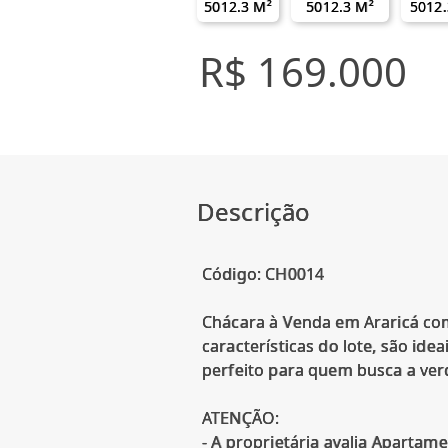
5012.3 M²
5012.3 M²
5012.
R$ 169.000
Descrição
Código: CH0014
Chácara à Venda em Araricá com
características do lote, são ide
perfeito para quem busca a ve
ATENÇÃO:
- A proprietária avalia Apartam