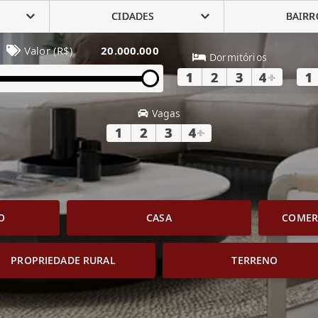
CIDADES
BAIRR
Valor (R$)
20.000.000
Dormitórios
1
2
3
4
+
1
Vagas
1
2
3
4
+
O
CASA
COMERC
PROPRIEDADE RURAL
TERRENO