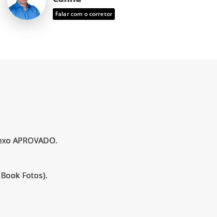
Falar com o corretor
nexo APROVADO.
 Book Fotos).