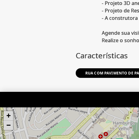
- Projeto 3D a
- Projeto de Re
- A construtora
Agende sua vis
Características
RUA COM PAVIMENTO DE P
+
−