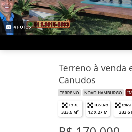
4 FOTOS
Terreno à venda
Canudos
TERRENO
NOVO HAMBURGO
I
TOTAL
TERRENO
CONST
333.6 M²
12 X 27 M
333.6
R$ 170.000