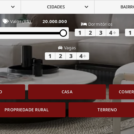
CIDADES
BAIRR
Valor (R$)
20.000.000
Dormitórios
1
2
3
4
+
1
Vagas
1
2
3
4
+
O
CASA
COMERC
PROPRIEDADE RURAL
TERRENO