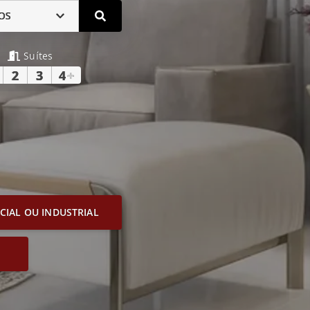
OS
Suítes
2
3
4
+
IAL OU INDUSTRIAL