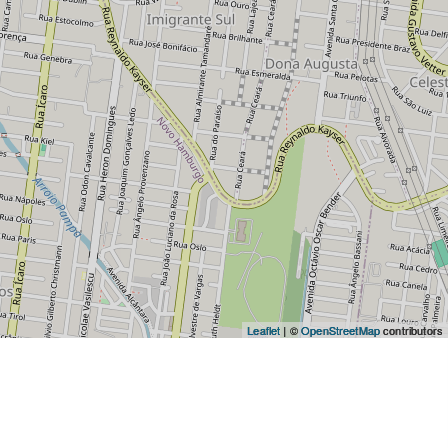
Leaflet
| ©
OpenStreetMap
contributors