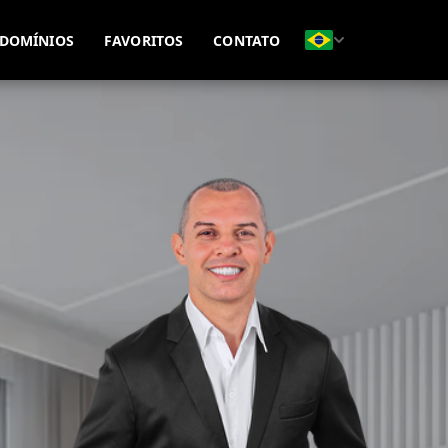
(51) 99815-8593
(51) 99695-7771
DOMÍNIOS
FAVORITOS
CONTATO