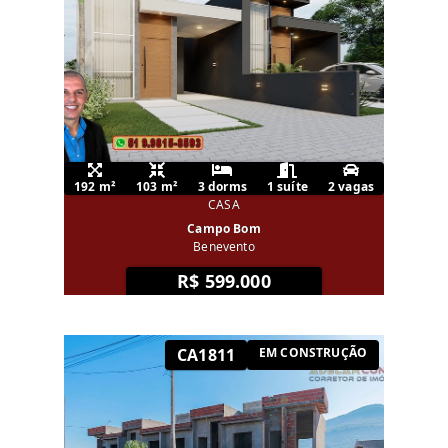
192 m²
103 m²
3 dorms
1 suíte
2 vagas
CASA
Campo Bom
Benevento
R$ 599.000
CA1811
EM CONSTRUÇÃO