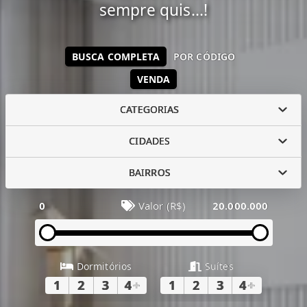
sempre quis...!
BUSCA COMPLETA
POR CÓDIGO
VENDA
CATEGORIAS
CIDADES
BAIRROS
0
Valor (R$)
20.000.000
Dormitórios
Suítes
1
2
3
4
+
1
2
3
4
+