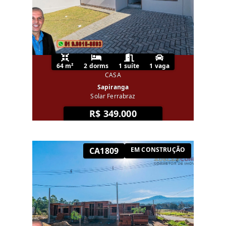
64 m²
2 dorms
1 suíte
1 vaga
CASA
Sapiranga
Solar Ferrabraz
R$ 349.000
CA1809
EM CONSTRUÇÃO