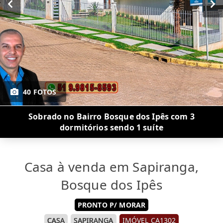
40 FOTOS
Sobrado no Bairro Bosque dos Ipês com 3
dormitórios sendo 1 suíte
Casa à venda em Sapiranga,
Bosque dos Ipês
PRONTO P/ MORAR
CASA
SAPIRANGA
IMÓVEL CA1302