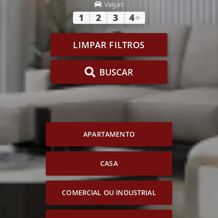
Vagas
1
2
3
4
+
LIMPAR FILTROS
BUSCAR
APARTAMENTO
CASA
COMERCIAL OU INDUSTRIAL