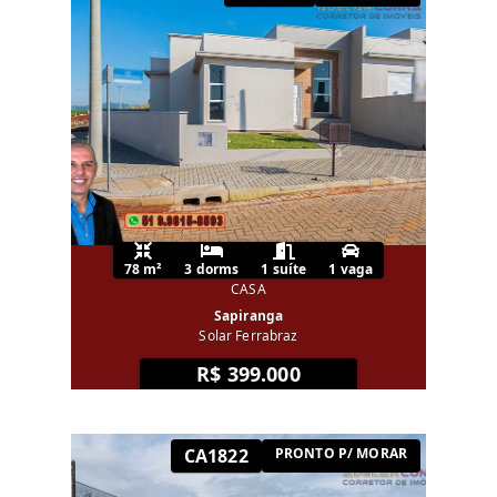
78 m²
3 dorms
1 suíte
1 vaga
CASA
Sapiranga
Solar Ferrabraz
R$ 399.000
CA1822
PRONTO P/ MORAR