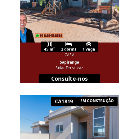
45 m²
2 dorms
1 vaga
CASA
Sapiranga
Solar Ferrabraz
Consulte-nos
CA1819
EM CONSTRUÇÃO