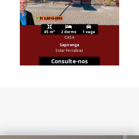
45 m²
2 dorms
1 vaga
CASA
Sapiranga
Solar Ferrabraz
Consulte-nos