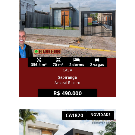
356.4 m²
70 m²
2 dorms
2 vagas
CASA
Sapiranga
Amaral Ribeiro
R$ 490.000
CA1820
NOVIDADE