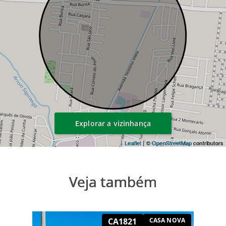
Explorar a vizinhança
Leaflet
| ©
OpenStreetMap
contributors
Veja também
CA1821
CASA NOVA