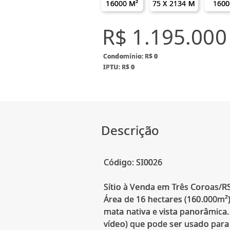
16000 M²
75 X 2134 M
1600
R$ 1.195.000
Condomínio: R$ 0
IPTU: R$ 0
Descrição
Código: SI0026
Sítio à Venda em Três Coroas/RS
Área de 16 hectares (160.000m²
mata nativa e vista panorâmica. 
vídeo) que pode ser usado para