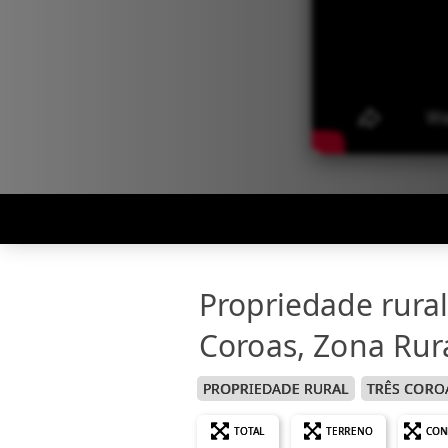
Propriedade rura
Coroas, Zona Rur
PROPRIEDADE RURAL
TRÊS CORO
TOTAL
TERRENO
CON