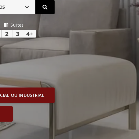
OS
Suítes
2
3
4
+
IAL OU INDUSTRIAL