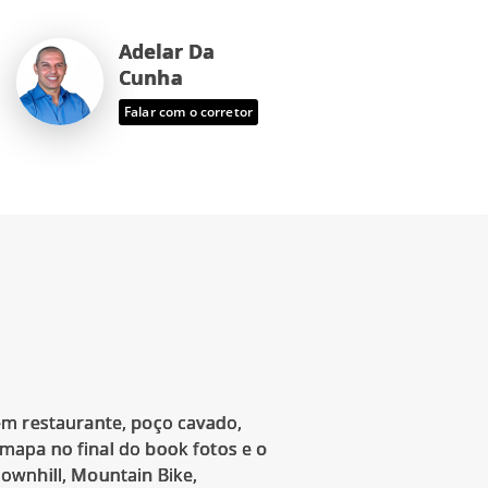
Adelar Da
Cunha
Falar com o corretor
em restaurante, poço cavado,
a mapa no final do book fotos e o
ownhill, Mountain Bike,