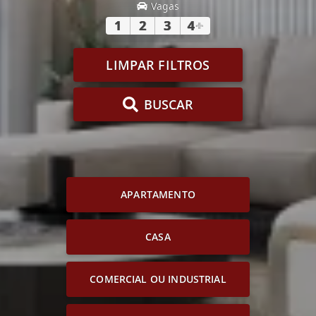
Vagas
1
2
3
4
+
LIMPAR FILTROS
BUSCAR
APARTAMENTO
CASA
COMERCIAL OU INDUSTRIAL