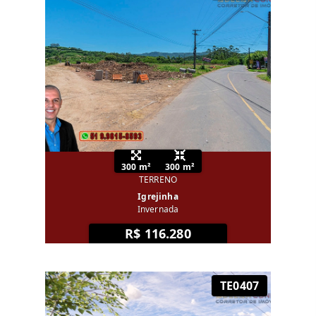
300 m²
300 m²
TERRENO
Igrejinha
Invernada
R$ 116.280
TE0407