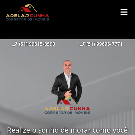
(51) 99815-8593
(51) 99695-7771
Realize o sonho de morar como você