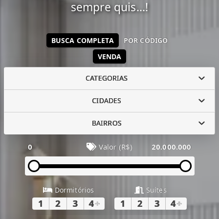
sempre quis...!
BUSCA COMPLETA
POR CÓDIGO
VENDA
CATEGORIAS
CIDADES
BAIRROS
0
Valor (R$)
20.000.000
Dormitórios
Suítes
1
2
3
4
+
1
2
3
4
+