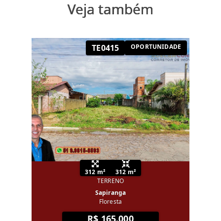
Veja também
TE0415
OPORTUNIDADE
312 m²
312 m²
TERRENO
Sapiranga
Floresta
R$ 165.000