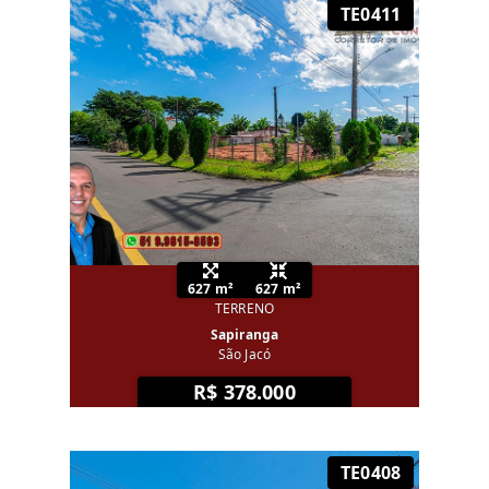
TE0411
627 m²
627 m²
TERRENO
Sapiranga
São Jacó
R$ 378.000
TE0408