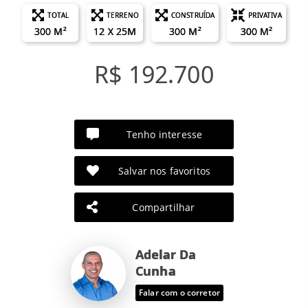
TOTAL
TERRENO
CONSTRUÍDA
PRIVATIVA
300 M²
12 X 25M
300 M²
300 M²
R$ 192.700
Tenho interesse
Salvar nos favoritos
Compartilhar
Adelar Da
Cunha
Falar com o corretor