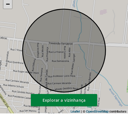
−
Explorar a vizinhança
Leaflet
| ©
OpenStreetMap
contributors