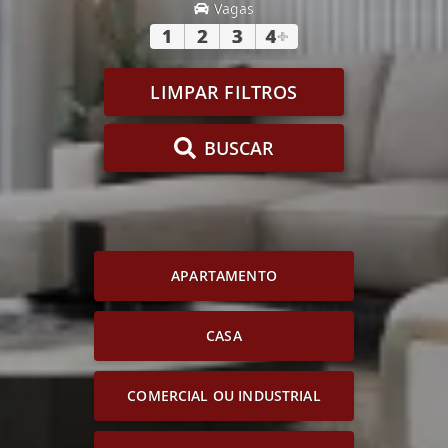
Vagas
1
2
3
4
+
LIMPAR FILTROS
BUSCAR
APARTAMENTO
CASA
COMERCIAL OU INDUSTRIAL