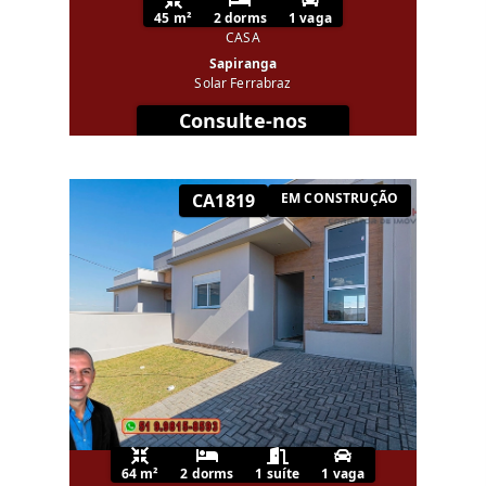
45 m²
2 dorms
1 vaga
CASA
Sapiranga
Solar Ferrabraz
Consulte-nos
CA1819
EM CONSTRUÇÃO
64 m²
2 dorms
1 suíte
1 vaga