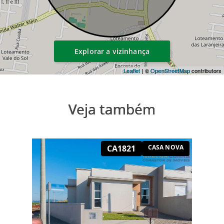
Explorar a vizinhança
Leaflet
| ©
OpenStreetMap
contributors
Veja também
CA1821
CASA NOVA