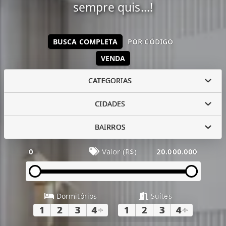
sempre quis...!
BUSCA COMPLETA
POR CÓDIGO
VENDA
CATEGORIAS
CIDADES
BAIRROS
0
Valor (R$)
20.000.000
Dormitórios
Suítes
1
2
3
4
+
1
2
3
4
+