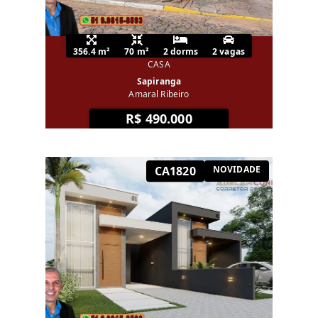
356.4 m²
70 m²
2 dorms
2 vagas
CASA
Sapiranga
Amaral Ribeiro
R$ 490.000
CA1820
NOVIDADE