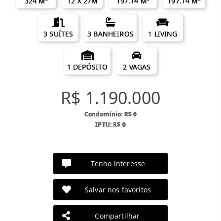
324 M²
12 X 27M
197.14 M²
197.14 M²
3 SUÍTES
3 BANHEIROS
1 LIVING
1 DEPÓSITO
2 VAGAS
R$ 1.190.000
Condomínio: R$ 0
IPTU: R$ 0
Tenho interesse
Salvar nos favoritos
Compartilhar