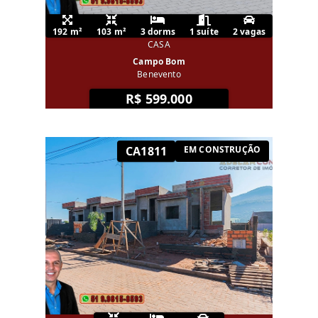
192 m²
103 m²
3 dorms
1 suíte
2 vagas
CASA
Campo Bom
Benevento
R$ 599.000
CA1811
EM CONSTRUÇÃO