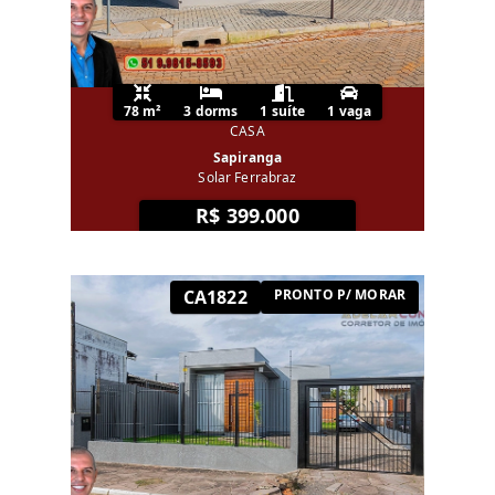
78 m²
3 dorms
1 suíte
1 vaga
CASA
Sapiranga
Solar Ferrabraz
R$ 399.000
CA1822
PRONTO P/ MORAR