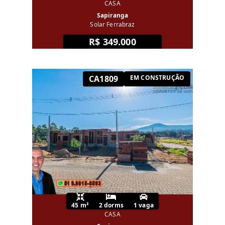
CASA
Sapiranga
Solar Ferrabraz
R$ 349.000
CA1809
EM CONSTRUÇÃO
45 m²
2 dorms
1 vaga
CASA