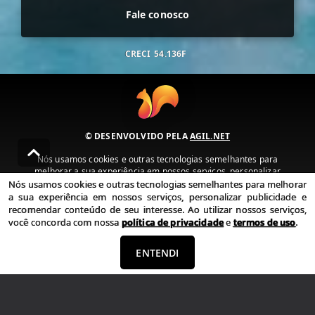
Fale conosco
CRECI
54.136F
© DESENVOLVIDO PELA
AGIL.NET
Nós usamos cookies e outras tecnologias semelhantes para
melhorar a sua experiência em nossos serviços, personalizar
publicidade e recomendar conteúdo de seu interesse. Ao utilizar
Nós usamos cookies e outras tecnologias semelhantes para melhorar
nossos serviços, você concorda com nossa política de privacidade e
a sua experiência em nossos serviços, personalizar publicidade e
termos de uso.
recomendar conteúdo de seu interesse. Ao utilizar nossos serviços,
você concorda com nossa
política de privacidade
e
termos de uso
.
Política de Privacidade
Termos de uso
ENTENDI