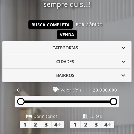
sempre quis...!
BUSCA COMPLETA
POR CÓDIGO
VENDA
CATEGORIAS
CIDADES
BAIRROS
0
Valor (R$)
20.000.000
Dormitórios
Suítes
1
2
3
4
+
1
2
3
4
+