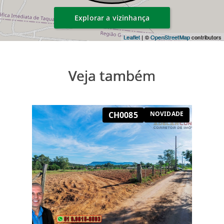
Explorar a vizinhança
Leaflet
| ©
OpenStreetMap
contributors
Veja também
CH0085
NOVIDADE