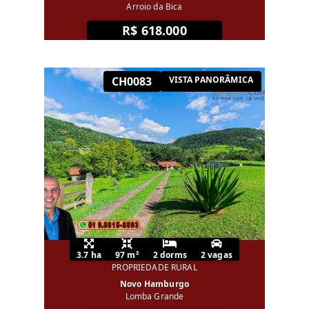
Arroio da Bica
R$ 618.000
CH0083
VISTA PANORÂMICA
3.7 ha
97 m²
2 dorms
2 vagas
PROPRIEDADE RURAL
Novo Hamburgo
Lomba Grande