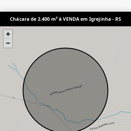
Chácara de 2.400 m² à VENDA em Igrejinha - RS
+
−