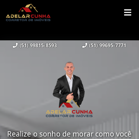
(51) 99815-8593
(51) 99695-7771
Realize o sonho de morar como você