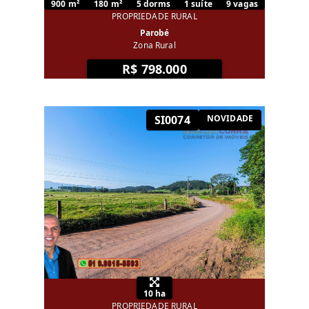
900 m²
180 m²
5 dorms
1 suíte
9 vagas
PROPRIEDADE RURAL
Parobé
Zona Rural
R$ 798.000
SI0074
NOVIDADE
10 ha
PROPRIEDADE RURAL