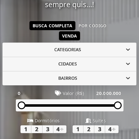
sempre quis...!
BUSCA COMPLETA
POR CÓDIGO
VENDA
CATEGORIAS
CIDADES
BAIRROS
0
Valor (R$)
20.000.000
Dormitórios
Suítes
1
2
3
4
+
1
2
3
4
+