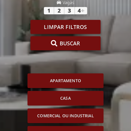
Vagas
1
2
3
4
+
LIMPAR FILTROS
BUSCAR
APARTAMENTO
CASA
COMERCIAL OU INDUSTRIAL