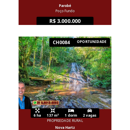
Parobé
Poço Fundo
R$ 3.000.000
CH0084
OPORTUNIDADE
6 ha
137 m²
1 dorm
2 vagas
PROPRIEDADE RURAL
Nova Hartz