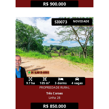
R$ 900.000
SI0073
NOVIDADE
9.7 ha
105 m²
3 dorms
4 vagas
PROPRIEDADE RURAL
Três Coroas
Linha 28
R$ 850.000