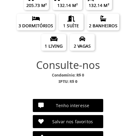
205.73 M²
132.14 M²
132.14 M²
3 DORMITÓRIOS
1 SUÍTE
2 BANHEIROS
1 LIVING
2 VAGAS
Consulte-nos
Condomínio: R$ 0
IPTU: R$ 0
Tenho interesse
Salvar nos favoritos