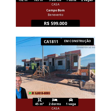
CASA
Campo Bom
Benevento
R$ 599.000
CA1811
EM CONSTRUÇÃO
45 m²
2 dorms
1 vaga
CASA