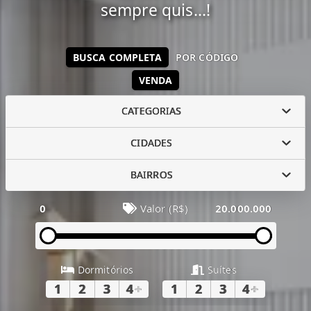
sempre quis...!
BUSCA COMPLETA
POR CÓDIGO
VENDA
CATEGORIAS
CIDADES
BAIRROS
0
Valor (R$)
20.000.000
Dormitórios
Suítes
1
2
3
4
+
1
2
3
4
+