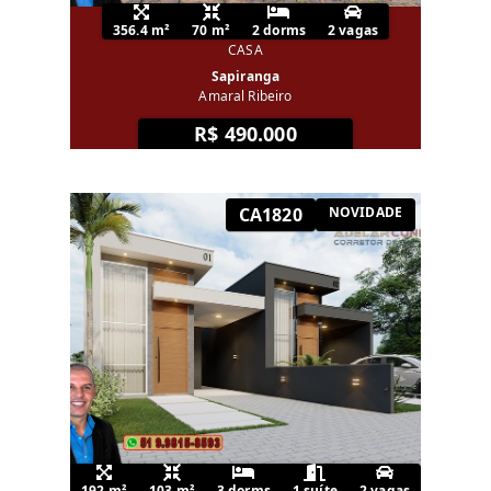
356.4 m²
70 m²
2 dorms
2 vagas
CASA
Sapiranga
Amaral Ribeiro
R$ 490.000
CA1820
NOVIDADE
192 m²
103 m²
3 dorms
1 suíte
2 vagas