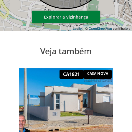
Explorar a vizinhança
Leaflet
| ©
OpenStreetMap
contributors
Veja também
CA1821
CASA NOVA