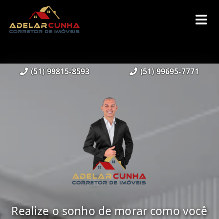
(51) 99815-8593
(51) 99695-7771
Realize o sonho de morar como você