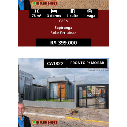
78 m²
3 dorms
1 suíte
1 vaga
CASA
Sapiranga
Solar Ferrabraz
R$ 399.000
CA1822
PRONTO P/ MORAR