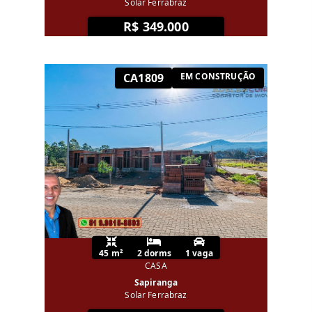
Solar Ferrabraz
R$ 349.000
CA1809
EM CONSTRUÇÃO
45 m²
2 dorms
1 vaga
CASA
Sapiranga
Solar Ferrabraz