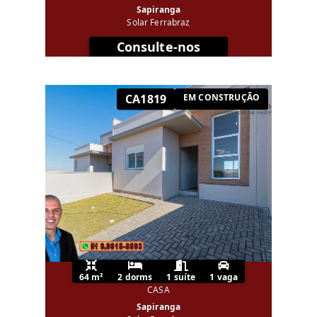
Sapiranga
Solar Ferrabraz
Consulte-nos
CA1819
EM CONSTRUÇÃO
64 m²
2 dorms
1 suíte
1 vaga
CASA
Sapiranga