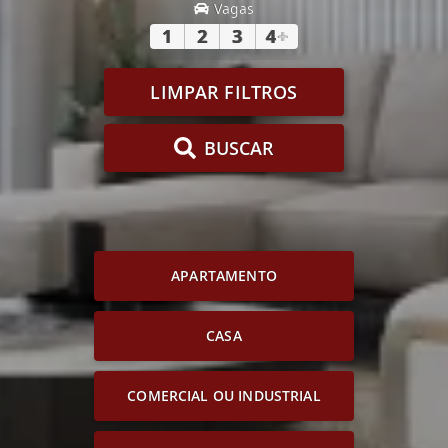
Vagas
1
2
3
4
+
LIMPAR FILTROS
BUSCAR
APARTAMENTO
CASA
COMERCIAL OU INDUSTRIAL