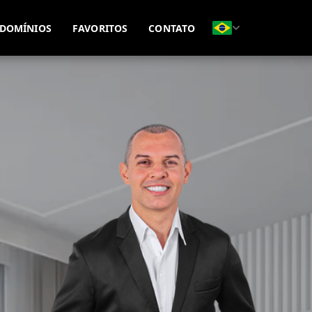
(51) 99815-8593
(51) 99695-7771
DOMÍNIOS
FAVORITOS
CONTATO