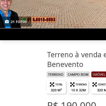
21 FOTOS
Terreno à venda
Benevento
TERRENO
CAMPO BOM
IMÓVEL
TOTAL
TERRENO
CONST
320 M²
10 X 32M
320 
R$ 190.000