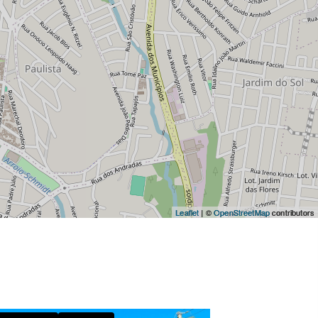
Leaflet
| ©
OpenStreetMap
contributors