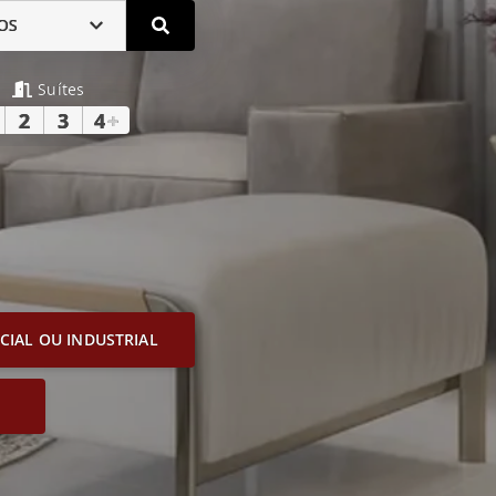
OS
Suítes
2
3
4
+
IAL OU INDUSTRIAL