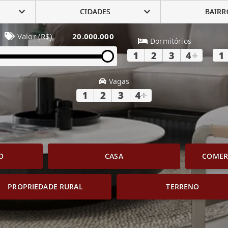
CIDADES
BAIRR
Valor (R$)
20.000.000
Dormitórios
1
2
3
4
+
1
Vagas
1
2
3
4
+
O
CASA
COMERC
PROPRIEDADE RURAL
TERRENO