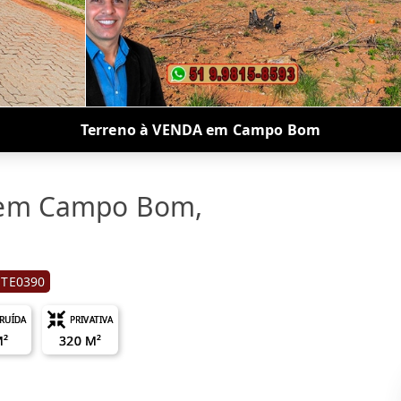
Terreno à VENDA em Campo Bom
 em Campo Bom,
 TE0390
RUÍDA
PRIVATIVA
M²
320 M²