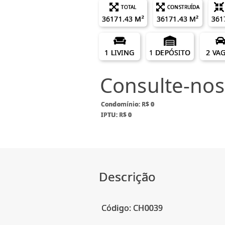
TOTAL
CONSTRUÍDA
36171.43 M²
36171.43 M²
361
1 LIVING
1 DEPÓSITO
2 VA
Consulte-nos
Condomínio: R$ 0
IPTU: R$ 0
Descrição
Código: CH0039