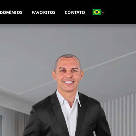
(51) 99815-8593
(51) 99695-7771
DOMÍNIOS
FAVORITOS
CONTATO