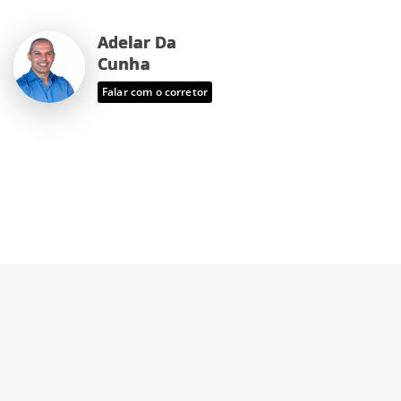
Adelar Da
Cunha
Falar com o corretor