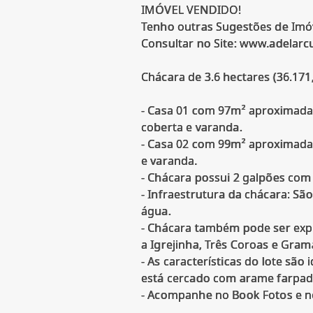
IMÓVEL VENDIDO!
Tenho outras Sugestões de Imó
Consultar no Site: www.adelar
Chácara de 3.6 hectares (36.171,
- Casa 01 com 97m² aproximadam
coberta e varanda.
- Casa 02 com 99m² aproximada
e varanda.
- Chácara possui 2 galpões co
- Infraestrutura da chácara: Sã
água.
- Chácara também pode ser expl
a Igrejinha, Três Coroas e Gram
- As características do lote são
está cercado com arame farpad
- Acompanhe no Book Fotos e no 