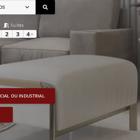
OS
Suítes
2
3
4
+
IAL OU INDUSTRIAL