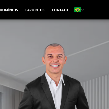
(51) 99815-8593
(51) 99695-7771
DOMÍNIOS
FAVORITOS
CONTATO