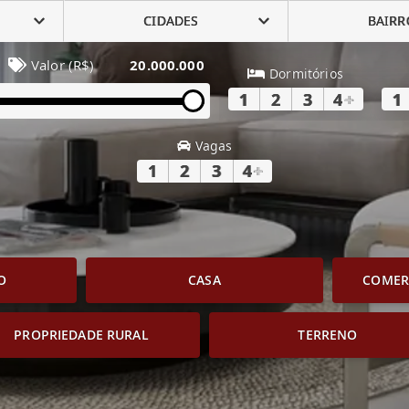
CIDADES
BAIRR
Valor (R$)
20.000.000
Dormitórios
1
2
3
4
+
1
Vagas
1
2
3
4
+
O
CASA
COMERC
PROPRIEDADE RURAL
TERRENO