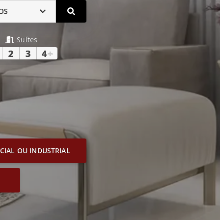
OS
Suítes
2
3
4
+
IAL OU INDUSTRIAL