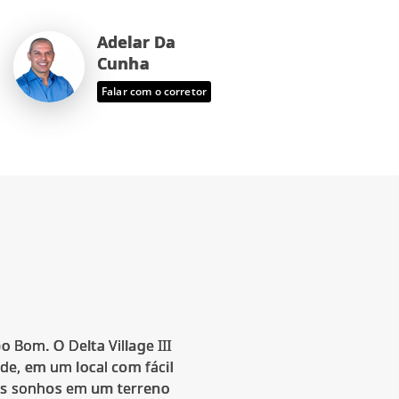
Adelar Da
Cunha
Falar com o corretor
Bom. O Delta Village III
de, em um local com fácil
us sonhos em um terreno