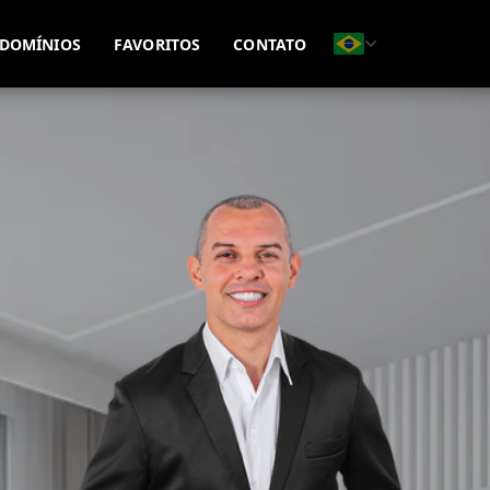
(51) 99815-8593
(51) 99695-7771
DOMÍNIOS
FAVORITOS
CONTATO