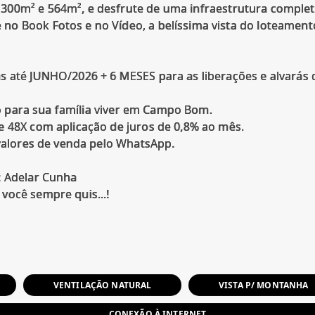
00m² e 564m², e desfrute de uma infraestrutura completa,
 Book Fotos e no Vídeo, a belíssima vista do loteamento D
s até JUNHO/2026 + 6 MESES para as liberações e alvarás
ito para sua família viver em Campo Bom.
e 48X com aplicação de juros de 0,8% ao mês.
 valores de venda pelo WhatsApp.
: Adelar Cunha
você sempre quis...!
VENTILAÇÃO NATURAL
VISTA P/ MONTANHA
CONEXÃO À INTERNET