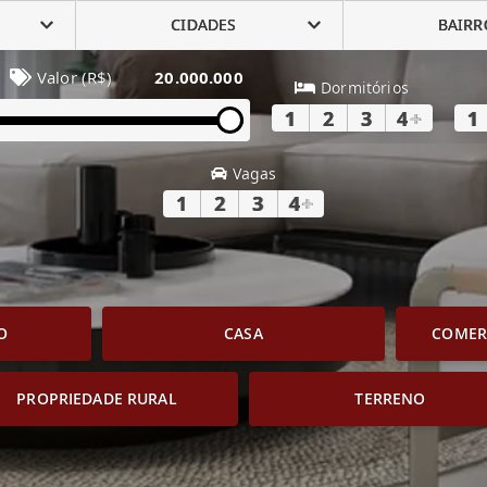
CIDADES
BAIRR
Valor (R$)
20.000.000
Dormitórios
1
2
3
4
+
1
Vagas
1
2
3
4
+
O
CASA
COMERC
PROPRIEDADE RURAL
TERRENO