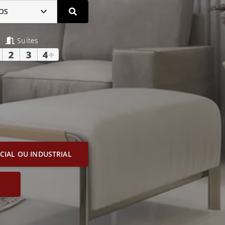
OS
Suítes
2
3
4
+
IAL OU INDUSTRIAL