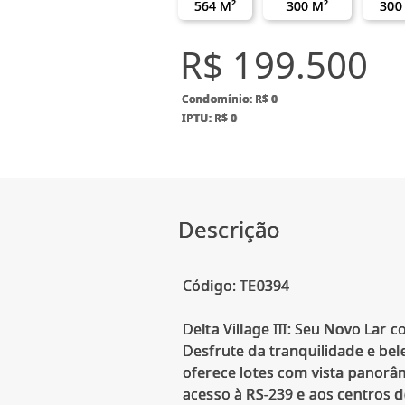
564 M²
300 M²
300
R$ 199.500
Condomínio: R$ 0
IPTU: R$ 0
Descrição
Código: TE0394
Delta Village III: Seu Novo Lar c
Desfrute da tranquilidade e be
oferece lotes com vista panorâ
acesso à RS-239 e aos centros